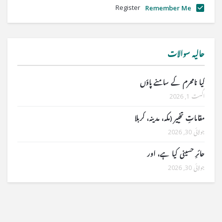
Register
Remember Me
حالیہ سوالات
کیا نامحرم کے سامنے پاؤں
اگست 1, 2026
مقاماتِ تخییر (مکہ، مدینہ، کربلا
جولائی 30, 2026
حائرِ حسینی کیا ہے، اور
جولائی 30, 2026