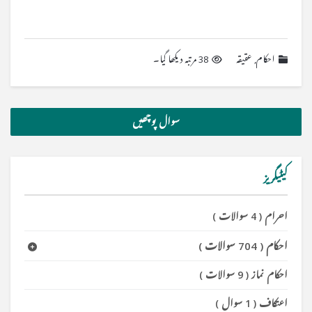
احکام
,
عقیقه
38 مرتبہ دیکھا گیا۔
سوال پوچھیں
کیٹیگریز
احرام
(
4 سوالات
)
احکام
(
704 سوالات
)
احکام نماز
(
9 سوالات
)
اعتکاف
(
1 سوال
)