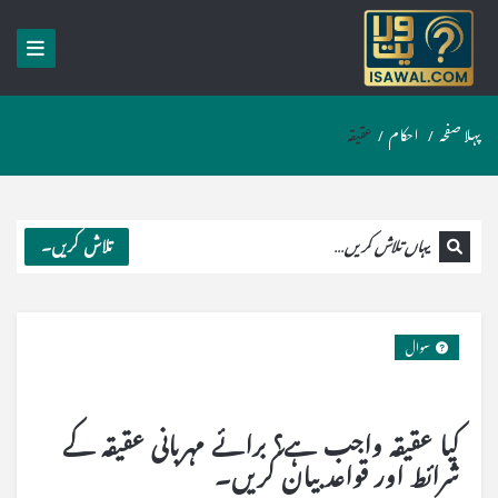
پہلا صفحہ
/
احکام
/
عقیقه
تلاش کریں۔
سوال
کیا عقیقہ واجب ہے؟ برائے مہربانی عقیقہ کے
شرائط اور قواعد بیان کریں۔