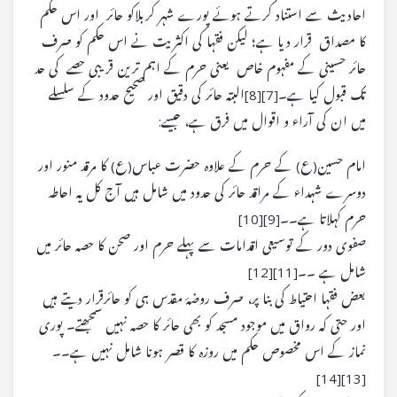
احادیث سے استناد کرتے ہوئے پورے شہر کربلاکو حائر ـ اور اس حکم
کا مصداق ـ قرار دیا ہے؛ لیکن فقہا کی اکثریت نے اس حکم کو صرف
حائر حسینی کے مفہوم خاص ـ یعنی حرم کے اہم ترین قریبی حصے ـ کی حد
تک قبول کیا ہے۔[7][8]البتہ حائر کی دقیق اور صحیح حدود کے سلسلے
میں ان کی آراء و اقوال میں فرق ہے، جیسے:
امام حسین(ع) کے حرم کے علاوہ حضرت عباس(ع) کا مرقد منور اور
دوسرے شہداء کے مراقد حائر کی حدود میں شامل ہیں آج کل یہ احاطہ
حرم کہلاتا ہے۔۔[9][10]
صفوی دور کے توسیعی اقدامات سے پہلے حرم اور صحن کا حصہ حائر میں
شامل ہے ۔۔[11][12]
بعض فقہا احتیاط کی بنا پر، صرف روضۂ مقدس ہی کو حائرقرار دیتے ہیں
اور حتی کہ رواق میں موجود مسجد کو بھی حائر کا حصہ نہیں سمجھتے۔ پوری
نماز کے اس مخصوص حکم میں روزہ کا قصر ہونا شامل نہیں ہے۔۔
[13][14]