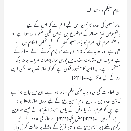
سلام علیکم و رحمۃ اللہ
حائر حسینی کی حدود کا تعین اس لیے اہم ہے کہ اس کے لیے ـ
بالخصوص نماز مسافرکے موضوع میں ـ خاص فقہی حکم وارد ہوا ہے اور
وہ حکم حرم مکی، حرم نبویاور مسجد کوفہ کے لیے مختص احکام میں سے
بھی ہے اور وہ یہ ہے کہ 10 دن سے کم قیام کرنے والے مسافر کے
لیے صرف ان مقامات مقدسہ میں پوری نماز پڑھنا نہ صرف جائز، بلکہ
مستحب ہے۔ یہ امامیہ کا مشہور فتوی ہے، گو کہ نماز قصرپڑھنا بھی ایسے
فرد کے لیے جائز ہے۔۔[1][2]
جن احادیث کی بنیاد پر یہ فقہی حکم صادر ہوا ہے، ان میں بیان ہوا ہے
کہ جن حدود میں زائرین امام حسین(ع) کے لیے پوری نماز پڑھنا جائز
ہے اس کو حرم، حائر یا مدفن کے پاس ("عِندَ القَبرِ”)، کے جیسے عناوین
دیے گئے ہیں…۔[3][4]بعض فقہا[5][6]نے حائر کی حدود کے لیے
مرکزی نقطے (قبر امام(ع) سے ) کئی فرسخ کے فاصلے پر دلالت کرنی والی