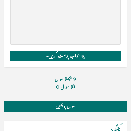
پچھلا سوال
اگلا سوال
سوال پوچھیں
کیٹیگریز