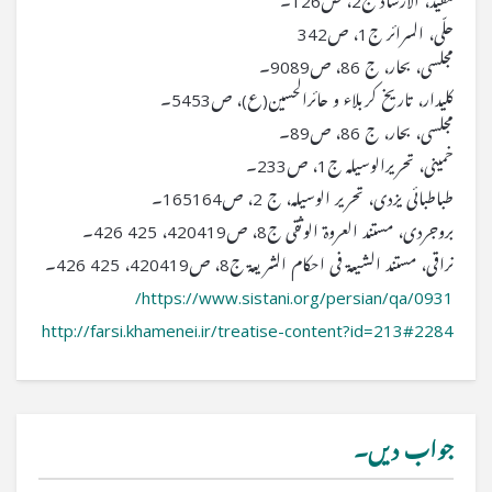
مفید، الارشاد ج2، ص126۔
حلّى، السرائر ج1، ص342
مجلسى، بحار، ج 86، ص89ـ90۔
كلیدار، تاریخ كربلاء و حائرالحسین(ع)، ص53ـ54۔
مجلسى، بحار، ج 86، ص89۔
خمینى، تحریرالوسیلہ ج1، ص233۔
طباطبائى یزدى، تحریر الوسیلہ، ج 2، ص164ـ165۔
بروجردى، مستند العروۃ الوثقى ج8، ص419ـ420، 425ـ 426۔
نراقى، مستند الشیعۃ فى احكام الشریعۃ ج8، ص419ـ420، 425ـ 426۔
https://www.sistani.org/persian/qa/0931/
http://farsi.khamenei.ir/treatise-content?id=213#2284
جواب دیں۔