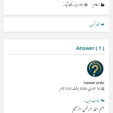
احکام
30 مرتبہ دیکھا گیا۔
شیئر کریں
Answer (
1
)
isawal urdu
10 جنوری, 2024 بوقت 3:52 شام
جواب دیں۔
بسم اللہ الرحمن الرحیم