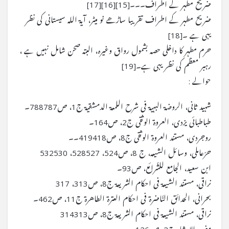
ضریح مطہر کے اطراف۔۔۔[15][16][17]
ضریح مطہر کے اطراف تقریبا ساڑھے نو میٹر، آیۃ اللہ سیستانی کی نظر
یہی ہے ۔[18]
حرم مطہر کا داخلی حصہ بشمول رواق وغیرہ، البتہ صحن شامل نہیں ہے ،
رہبر معظم کی نظر یہی ہے۔[19]
حوالے :
شہید ثانى، الروضۃ البہیۃ فى شرح اللمعۃ الدمشقیۃ ج1، ص787ـ788۔
طباطبائى یزدى، العروۃ الوثقى ج2، ص164۔
روجردى، مستند العروۃ الوثقى ج8، ص418ـ419۔۔
حرّعاملى، وسائل الشیعہ، ج 8، ص524، 527ـ528، 530ـ532
ابن سعید، الجامع للشّرائع، ص93۔
نراقى، مستند الشیعۃ فى احكام الشریعۃ ج8، ص313، 317
بحرانى، الحدائق النّاضرۃ فى احكام العترۃ الطاهرۃ ج11، ص462۔
نراقى، مستند الشیعۃ فى احكام الشریعۃ ج8، ص313ـ314