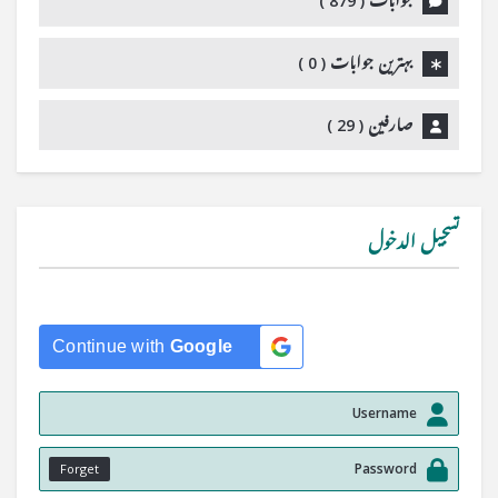
جوابات (
879
)
بہترین جوابات (
0
)
صارفین (
29
)
تسجيل الدخول
Continue with
Google
Forget