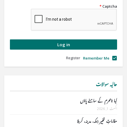
*
Captcha
Register
Remember Me
حالیہ سوالات
کیا نامحرم کے سامنے پاؤں
اگست 1, 2026
مقاماتِ تخییر (مکہ، مدینہ، کربلا