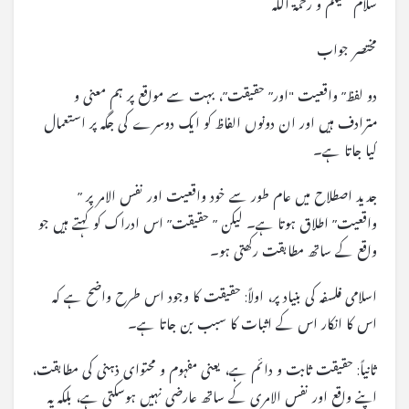
سلام علیکم و رحمۃ اللہ
مختصر جواب
دو لفظ” واقعیت "اور” حقیقت”، بہت سے مواقع پر ہم معنی و
مترادف ہیں اور ان دونوں الفاظ کو ایک دوسرے کی جگہ پر استعمال
کیا جاتا ہے۔
جدید اصطلاح میں عام طور سے خود واقعیت اور نفس الامر پر ”
واقعیت” اطلاق ہوتا ہے۔ لیکن ” حقیقت” اس ادراک کو کہتے ہیں جو
واقع کے ساتھ مطابقت رکھتی ہو۔
اسلامی فلسفہ کی بنیاد پر، اولاً: حقیقت کا وجود اس طرح واضح ہے کہ
اس کا انکار اس کے اثبات کا سبب بن جاتا ہے۔
ثانیاً: حقیقت ثابت و دائم ہے، یعنی مفہوم و محتوای ذہنی کی مطابقت،
اپنے واقع اور نفس الامری کے ساتھ عارضی نہیں ہوسکتی ہے، بلکہ یہ