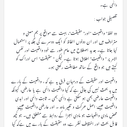
دائمی ہے۔
تفصیلی جواب :
دو لفظ” واقعیت "اور” حقیقت”، بہت سے مواقع پر ہم معنی و
مترادف ہیں اور ان دونوں الفاظ کو ایک دوسرے کی جگہ پر استعمال
کیا جاتا ہے۔ جدید اصطلاح میں عام طور سے خود واقعیت اور نفس
الامر پر ” واقعیت” اطلاق ہوتا ہے۔ لیکن ” حقیقت” اس ادراک کو
کہتے ہیں جو واقع کے ساتھ مطابقت رکھتی ہو۔
واقعیت اور حقیقت کے درمیان فرق یہ ہے کہ ، واقعیت کے بارے
میں یہ بحث نہیں کی جاتی ہے کہ کیا واقعیت دائمی ہے یا عارضی، کیونکہ
واقعیت عارضی بھی ہو سکتی ہے دائمی بھی ۔ ثابت دائمی اور ابدی
واقعیت جیسے: اصل حرکت و تغییر مادہ ۔ اور عارضی واقعیت جیسے:
محض مادی واقعیات جو مادی اجزا کے روابط سے متعلق ہیں۔ جو کچھ
قابل بحث اور اختلاف نظر ہے، وہ حقیقت کے بارے میں ہےکہ کیا