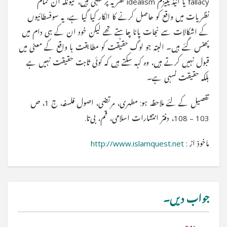
fallacy یا آئیڈیلیزم idealism نظریہ پر منتہی ہیں، کیونکہ ان تمام
نظریات میں واقع کو حاصل کرنے کا انکار کیا گیا ہے، یہ سوفسطائیوں
کے اشکالات سے نجات پانا چاہتے تھے لیکن خود ان کے ہی دام میں
پھنس گئے ہیں۔ البتہ جو لوگ حقیقت کو مطابقت با واقع کے معنی میں
قبول نہیں کرتے ہیں، وہ کہہ سکتے ہیں کہ کوئی ثابت حقیقت نہیں ہے
بلکہ حقیقت نسبی ہے۔
تفصیل کے لئے ملاحظہ ہو: مطهری، مرتضی، اصول فلسفه، ج 1، ص
103 – 108، دفتر انتشارات اسلامی، قم، بی‌تا.
ماخوذ از :
http://www.islamquest.net
جواب دیں۔