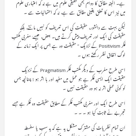
ہے۔ البتہ حقائق کا دوام بھی حقیقی علوم میں ہے نہ کہ اعتباری علوم
میں نیز اس کا تعلق یقینی حقائق سے ہے، نہ کہ احتمالیات سے ۔
لیکن بہت سے دانشور، حقیقت کی اس تعریف کو نہیں مانتے، بلکہ
حقیقت کی ایک اور تعریف پیش کرتے ہیں۔ بعض، جیسے: مغربی مکتب
فکر Positivism کے نزدیک ” حقیقت وہ ہے جس پر ایک زمانہ کے
لوگ اتفاق نظر رکھتے ہوں ۔
اسی طرح مغرب کے دیگر مکتب فکر Pragmatism کے نزدیک
حقیقت ایک ایسی فکر ہے جو عمل میں مفید اور با اثر ہو ؛ چنانچہ جس
کو کوئی عملی اثر نہ ہو وہ حقیقت نہیں ۔
اسی طرح ایک اور مغربی مکتب فکر کے مطابق حقیقت وہ فکر ہے جسے
تجربے نے ثابت کیا ہو ۔ ۔ ۔
ان تمام نظریات کی مشترک مشکل یہ ہے کہ یہ سب یا سفسطہ