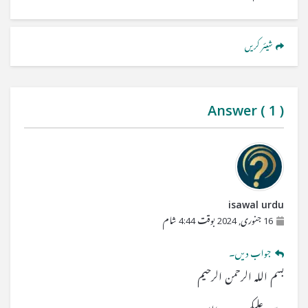
شیئر کریں
Answer (
1
)
isawal urdu
16 جنوری, 2024 بوقت 4:44 شام
جواب دیں۔
بسم اللہ الرحمن الرحیم