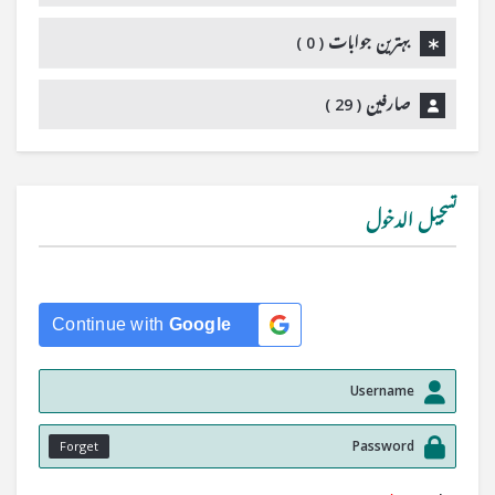
بہترین جوابات (
0
)
صارفین (
29
)
تسجيل الدخول
Continue with
Google
Forget