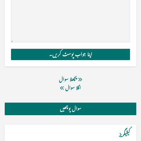
پچھلا سوال
اگلا سوال
سوال پوچھیں
کیٹیگریز