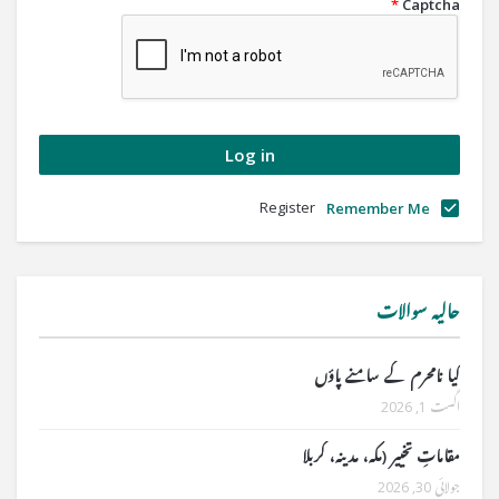
*
Captcha
Register
Remember Me
حالیہ سوالات
کیا نامحرم کے سامنے پاؤں
اگست 1, 2026
مقاماتِ تخییر (مکہ، مدینہ، کربلا
جولائی 30, 2026