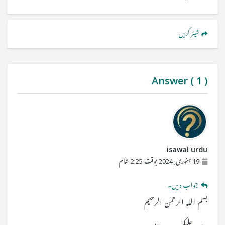
شیئر کریں
Answer (
1
)
isawal urdu
19 جنوری, 2024 بوقت 2:25 شام
جواب دیں۔
بسم اللہ الرحمن الرحیم