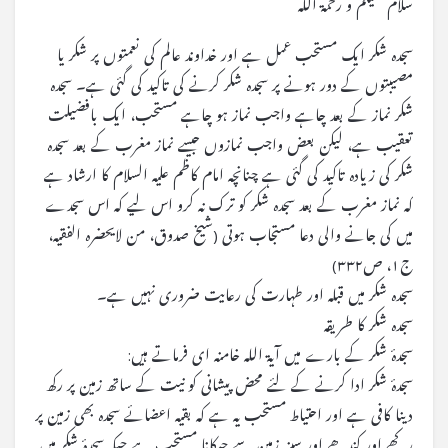
سلام علیکم و رحمۃ اللہ
سجده شکر ایک مستحب عمل ہے اور خداوند عالم کی نعمتوں پر شکر یا
مصیبتوں کے دور ہونے پر سجدہ شکر کرنے کی تاکید کی گئی ہے۔ سجدہ
شکر نماز کے بعد چاہے واجب نماز ہو چاہے مستحب، ایک بافضیلت
تعقیب ہے، لیکن بعض واجب نمازوں جیسے نماز مغرب کے بعد سجدہ
شکر کی زیادہ تاکید کی گئی ہے چنانچہ امام کاظم علیہ السلام کا ارشاد ہے
کہ نماز مغرب کے بعد سجدہ شکر کو ترک نہ کرو اس لیے کہ اس سجدے
میں کی جانے والی دعا مستجاب ہوتی (شیخ صدوق، من لایحضره الفقیه،
ج۱، ص۳۳۲)
سجدہ شکر میں قبلہ اور طہارت کی رعایت ضروری نہیں ہے۔
سجدہ شکر کا طریقہ
سجدۂ شکر کے بارے میں آیۃ اللہ خامنہ ای فرماتے ہیں:
سجدۂ شکر ادا کرنے کے لئے محض پیشانی کو نیت کے ساتھ زمین پر رکھ
دینا کافی ہے اور احتیاط مستحب یہ ہے کہ بقیہ اعضائے سجدہ بھی زمین پر
رکھے اور کندھے اور سینہ زمین سے چپکانا مستحب ہے جبکہ سجدۂ شکر میں