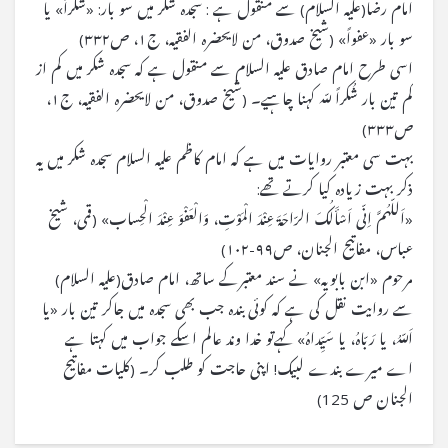
امام رضا(علیه السلام) سے منقول ہے : سجدہ شکر میں سو بار: «شکراً» یا
سو بار «عفواً» (شیخ صدوق، من لایحضره الفقیه، ج۱، ص۳۳۲)
اسی طرح امام صادق علیہ السلام سے منقول ہے کہ سجدہ شکر میں کم از
کم تین بار شُکراً للّه کہنا چاہیے۔ (شیخ صدوق، من لایحضره الفقیه، ج۱،
ص۳۳۳)
بہت سی معتبر روایات میں ہے کہ امام کاظم علیہ السلام سجدہ شکر میں یہ
ذکر بہت زیادہ کیا کرتے تھے:
«اَللّهُمَّ اِنّى اَسْأَلُکَ الرّاحَةَ عِنْدَ الْمَوْتِ، وَالْعَفْوَ عِنْدَ الْحِساب» (قمی، شیخ
عباس، مفاتیح الجنان، ص۹۹-۱۰۲)
مرحوم «ابن بابویه» نے سند معتبرکے ساتھ، امام صادق(علیه السلام)
سے روایت نقل کی ہے کہ کوئی بندہ جب بھی سجدہ میں جاکر تین بار «یا
اَللّهُ، یا رَبّاهُ، یا سَیِّداهُ» کہےتو خدا وند عالم اسکے جواب میں کہتا ہے
اے میرے بندے لبیک! اپنی حاجت کو طلب کر۔ (کلیات مفاتیح
الجنان ص 125)