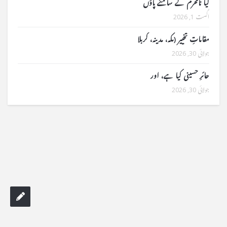
کیا نامحرم کے سامنے پاؤں
اگست 1, 2026
مقاماتِ تخییر (مکہ، مدینہ، کربلا
جولائی 30, 2026
حائرِ حسینی کیا ہے، اور
جولائی 30, 2026