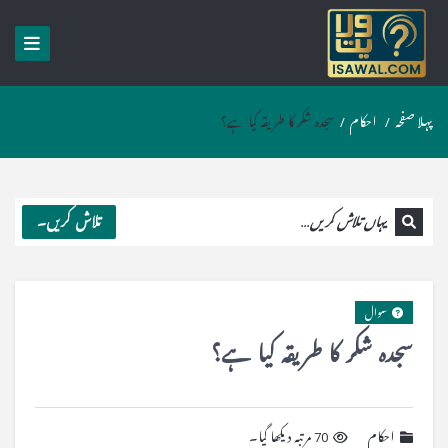
پہلا صفحہ
/
احکام
/
سجدہ شکر کا طریقہ کیا ہے؟
تلاش کریں۔
سوال
سجدہ شکر کا طریقہ کیا ہے؟
احکام
70 مرتبہ دیکھا گیا۔