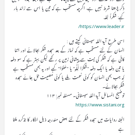
ذکر پڑھنا شرط نہیں ہے، اگرچہ مستحب ہے کہ تین یا اس سے زائد بار
کہے: شکراً لِله.
https://www.leader.ir/
اسی طرح آیۃ اللہ سیستانی کیتے ہیں :
انسان کے لئے مستحب ہے کہ نماز کے بعد سجدہ شکر بجالائے اور اتنا
کافی ہے کہ شکر کی نیت سے پیشانی زمین پر رکھے لیکن بہتر ہے کہ سو دفعہ
یا تین دفعہ یا ایک دفعہ "شُکرًا لِّلّٰہِ” یا "عَفوًا” کہے اور یہ بھی مستحب ہے
کہ جب بھی انسان کو کوئی نعمت ملے یا کوئی مصیبت ٹل جائے سجدہ
شکر بجالائے۔
توضیح المسائل آیۃ اللہ سیستانی۔ مسئلہ نمبر: ۱۱۳
https://www.sistani.org
البتہ روایات میں سجدہ شکر کے لئے بعض مندرجہ ذیل اذکار کا تذکرہ ملتا
ہے