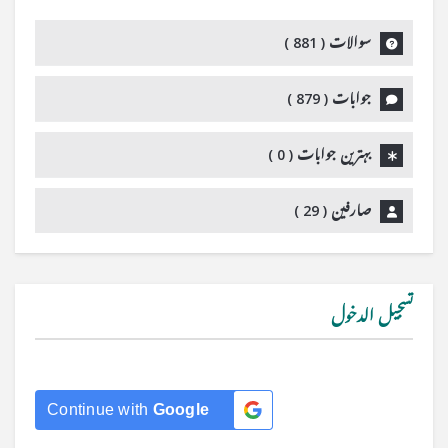
سوالات (
881
)
جوابات (
879
)
بہترین جوابات (
0
)
صارفین (
29
)
تسجيل الدخول
Continue with
Google