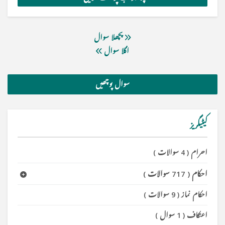
پچھلا سوال
اگلا سوال
سوال پوچھیں
کیٹیگریز
احرام
(
4 سوالات
)
احکام
(
717 سوالات
)
احکام نماز
(
9 سوالات
)
اعتکاف
(
1 سوال
)