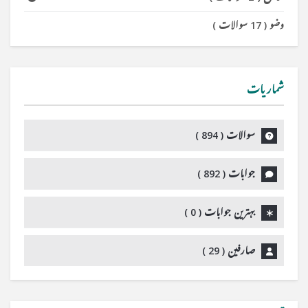
وضو
(
17 سوالات
)
شماریات
سوالات (
894
)
جوابات (
892
)
بہترین جوابات (
0
)
صارفین (
29
)