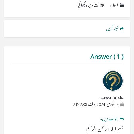
احکام
25 مرتبہ دیکھا گیا۔
شیئر کریں
Answer (
1
)
isawal urdu
4 جنوری, 2024 بوقت 2:38 شام
جواب دیں۔
بسم اللہ الرحمن الرحیم