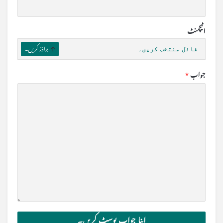
اٹیچمنٹ
فائل منتخب کریں۔
براؤز کریں۔
جواب
*