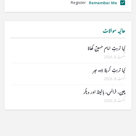
Register
Remember Me
حالیہ سوالات
کیا تربتِ امام حسینؑ کھانا
اگست 8, 2026
کیا تربتِ کربلا (وہ مہر
اگست 8, 2026
چین، فرانس، ہالینڈ اور دیگر
اگست 8, 2026