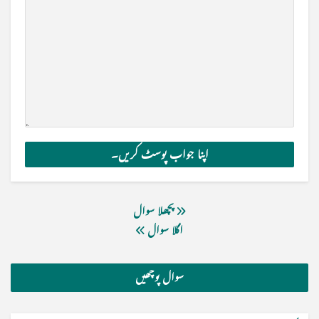
پچھلا سوال
اگلا سوال
سوال پوچھیں