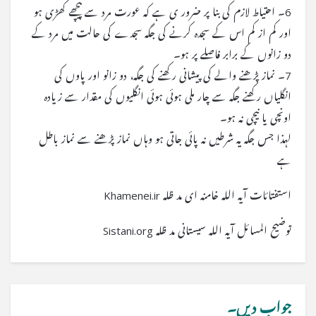
6۔ احتیاط لازم کی بنا پر ضرور ی ہے کہ عورت مرد سے پیچھے کھڑی ہو
اور کم از کم اس کے سجدہ کرنے کی جگہ سجدے کی حالت میں مرد کے
دو زانوں کے برابر فاصلے پر ہو۔
7۔ نماز پڑھنے والے کی پیشانی رکھنے کی جگہ، دو زانو اور پاوں کی
انگلیاں رکھنے جگہ سے چار ملی ہوئی ہوئی انگلیوں کی مقدار سے زیادہ
اونچی یا نیچی نہ ہو۔
لہذا جس جگہ یہ شرطیں نہ پائی جاتی ہو وہاں نماز پڑھنے سے نماز باطل
ہے
استفتائات آیہ اللہ خامنہ ای مد ظلہ Khamenei.ir
توضیح المسائل آیہ اللہ سیستانی مد ظلہ Sistani.org
جواب دیں۔