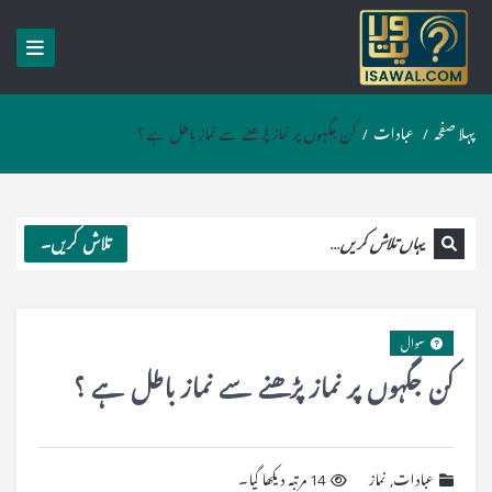
پہلا صفحہ
/
عبادات
/
کن جگہوں پر نماز پڑھنے سے نماز باطل ہے ؟
تلاش کریں۔
سوال
کن جگہوں پر نماز پڑھنے سے نماز باطل ہے ؟
عبادات
,
نماز
14 مرتبہ دیکھا گیا۔