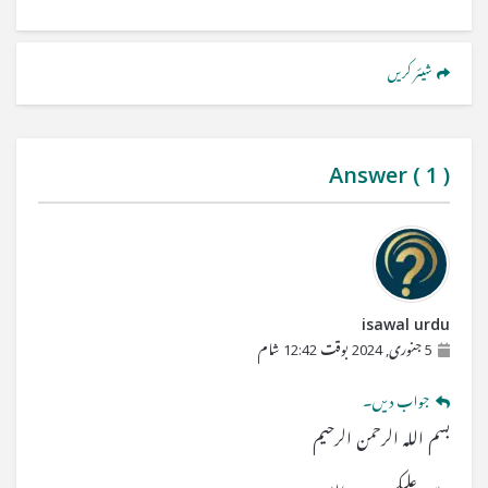
شیئر کریں
Answer (
1
)
isawal urdu
5 جنوری, 2024 بوقت 12:42 شام
جواب دیں۔
بسم اللہ الرحمن الرحیم