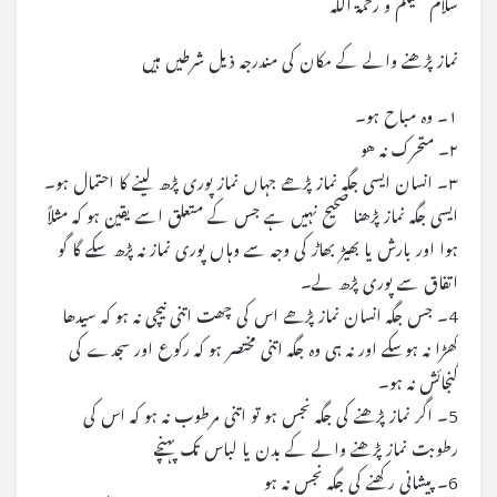
سلام علیکم و رحمۃ اللہ
نماز پڑھنے والے کے مکان کی مندرجہ ذیل شرطیں ہیں
۱۔ وہ مباح ہو۔
۲۔ متحرک نہ هو
۳۔ انسان ایسی جگہ نماز پڑھے جہاں نماز پوری پڑھ لینے کا احتمال ہو۔
ایسی جگہ نماز پڑھنا صحیح نہیں ہے جس کے متعلق اسے یقین ہو کہ مثلاً
ہوا اور بارش یا بھیڑ بھاڑ کی وجہ سے وہاں پوری نماز نہ پڑھ سکے گا گو
اتفاق سے پوری پڑھ لے۔
4۔ جس جگہ انسان نماز پڑھے اس کی چھت اتنی نیچی نہ ہو کہ سیدھا
کھڑا نہ ہوسکے اور نہ ہی وہ جگہ اتنی مختصر ہو کہ رکوع اور سجدے کی
گنجائش نہ ہو۔
5۔ اگر نماز پڑھنے کی جگہ نجس ہو تو اتنی مرطوب نہ ہو کہ اس کی
رطوبت نماز پڑھنے والے کے بدن یا لباس تک پہنچے
6۔ پیشانی رکھنے کی جگہ نجس نه ہو