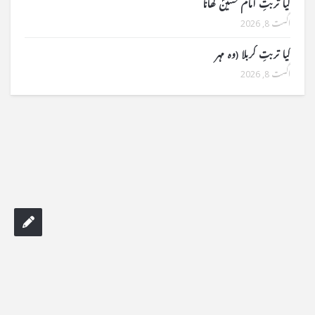
کیا تربتِ امام حسینؑ کھانا
اگست 8, 2026
کیا تربتِ کربلا (وہ مہر
اگست 8, 2026