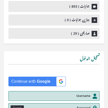
جوابات (
893
)
بہترین جوابات (
0
)
صارفین (
29
)
تسجيل الدخول
Continue with
Google
Forget