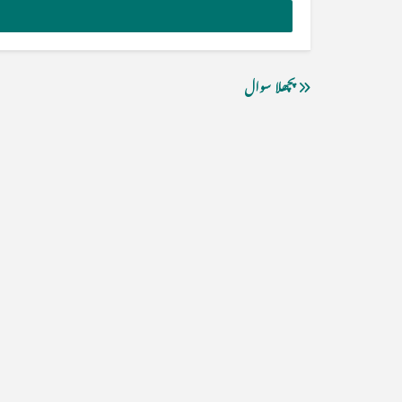
پچھلا سوال