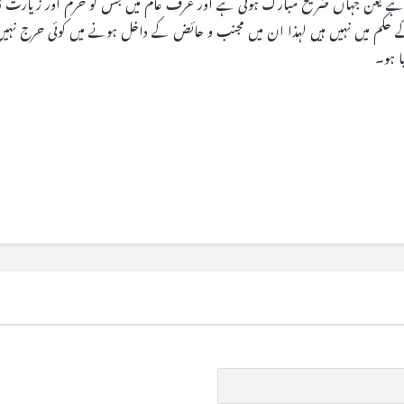
یچے ہے یعن جہاں ضریح مبارک ہوتی ہے اور عرف عام میں جس کو حرم اور زیارت گاہ
کے حکم میں نہیں ہیں لہذا ان میں مجنب و حائض کے داخل ہونے میں کوئی حرج نہیں
ا ہو۔