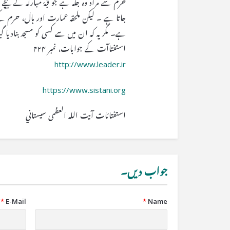
حرم سے مراد وہ جگہ ہے جو قبۂ مبارکہ کے ن
جاتا ہے ۔ لیکن ملحقہ عمارت اور ہال، حرم 
ہے۔ مگر یہ کہ ان میں سے کسی کو مسجد بنادیا گی
استفتاآت کے جوابات، نمبر ۴۲۴
http://www.leader.ir
https://www.sistani.org
استفتائات آیت الله العظمی سيستاني
جواب دیں۔
*
E-Mail
*
Name