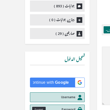
جوابات (
893
)
بہترین جوابات (
0
)
ریں۔
صارفین (
29
)
تسجيل الدخول
Continue with
Google
Forget