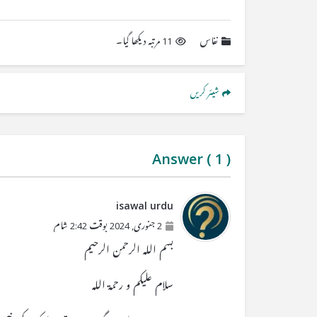
نفاس
11 مرتبہ دیکھا گیا۔
شیئر کریں
Answer (
1
)
isawal urdu
2 جنوری, 2024 بوقت 2:42 شام
بسم اللہ الرحمن الرحیم
سلام علیکم و رحمۃ اللہ