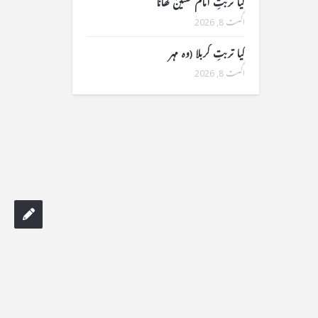
کیا تربتِ امام حسینؑ کھانا
اگست 8, 2026
کیا تربتِ کربلا (وہ مہر
اگست 8, 2026