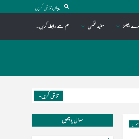
رے چینلز
مفید لنکس
ہم سے رابطہ کریں۔
تلاش کریں۔
سوال پوچھیں
سوال