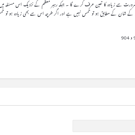
رورت سے زیادہ کا تعین عرف کرے گا ۔ جبکہ رہبر معظم کے نزدیک اس مسئلہ میں
 کے شان کے مطابق ہو تو خمس نہیں ہے اور اگر خرچہ اس سے بھی زیادہ ہو تو خ