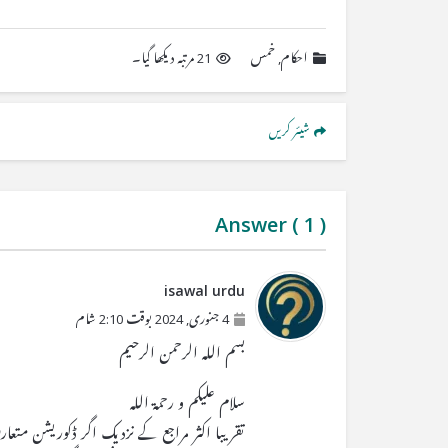
احکام
,
خمس
21 مرتبہ دیکھا گیا۔
شیئر کریں
Answer (
1
)
isawal urdu
4 جنوری, 2024 بوقت 2:10 شام
بسم اللہ الرحمن الرحیم
سلام علیکم و رحمۃ اللہ
تقریبا اکثر مراجع کے نزدیک اگر ڈکوریشن مت