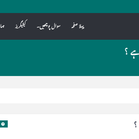
پہلا صفحہ
سوال پوچھیں۔
کیٹیگریز
ہما
ہے ؟
؟