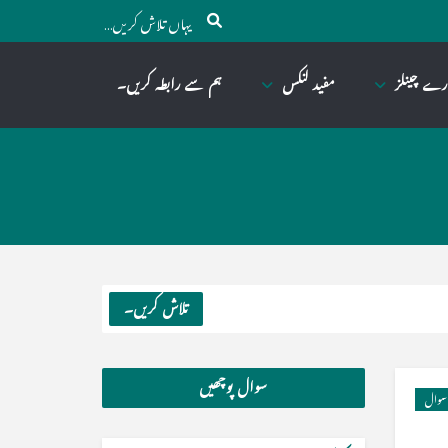
رے چینلز
مفید لنکس
ہم سے رابطہ کریں۔
تلاش کریں۔
سوال پوچھیں
سوال