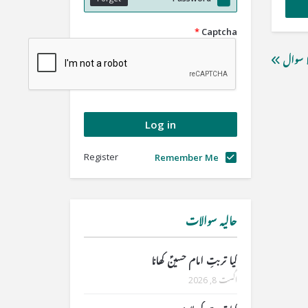
*
Captcha
ا سوال
Register
Remember Me
حالیہ سوالات
کیا تربتِ امام حسینؑ کھانا
اگست 8, 2026