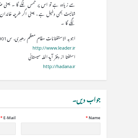
سے زیادہ ہے تو اس پر خمس لگے گا ۔ یعنی ض
شانیت بھی دخیل ہے ، یعنی اگر خرچہ خاندان
لگے گا ۔
اجوبه الاستفتائات مقام معظم رهبری، س901 و 904
http://www.leader.ir
استفتا از دفتر آیۃ اللہ سیستانی
http://hadana.ir
جواب دیں۔
*
E-Mail
*
Name