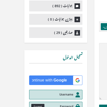
جوابات (
892
)
بہترین جوابات (
0
)
ریں۔
صارفین (
29
)
تسجيل الدخول
Continue with
Google
Forget