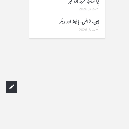
کیا تربتِ کربلا (وہ مہر
اگست 8, 2026
چین، فرانس، ہالینڈ اور دیگر
اگست 8, 2026