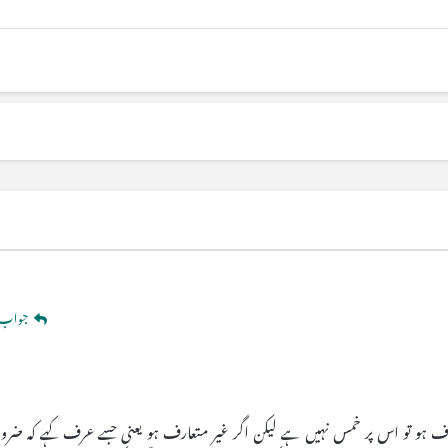
جواب 
عارف ہو تو اس پر خمس نہیں ہے لیکن اگر غیر متعارف ہو یعنی جسے عرف کہے کہ ضر