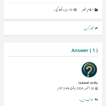
احکام
,
قصر
10 مرتبہ دیکھا گیا۔
شیئر کریں
Answer (
1
)
isawal urdu
26 اکتوبر, 2024 بوقت 3:44 شام
جواب دیں۔