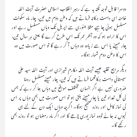
دوسرا قابل توجہ نکتہ یہ ہے کہ رہبر انقلاب اسلامی حضرت آیت اللہ
خامنہ ای دامت برکاتہ فرماتے ہیں کہ وطن دوّم میں تین، چار ماہ سکونت
مسلسل ہونی چاہیے مثلا جنوری سے اپریل تک وہاں مسلسل رہے اور
اس کا ارادہ ہو کہ وہ آخر عمر تک اس طرح کرے گا یعنی ہر سال تین،
چار مہینے یا اس سے زیادہ وہ وہاں آ کر رہے گا تو اس صورت میں وہ
اس کا وطن دوم شمار ہوگا۔
دیگر مراجع تقلید جیسے آیت اللہ مکارم شیرازی اور آیت اللہ سید علی
سیستانی دامت برکاتھما فرماتے ہیں کہ تین، چار مہینےمسلسل رہنا
ضروری نہیں ہے اگر انسان مختلف مواقع میں وہاں جا کر رہے کہ جس
کی کل تعداد تین یا چار مہینے بنتی ہو تو اس صورت میں بھی وہاں پر اس
کی نماز کامل اور روزہ صحیح ہوگا۔ اگرچہ وہاں ایک دن کے لئے ہی
کیوں نہ جائے تووہ نماز پوری پڑھے گا اور اگر ماہ رمضان ہو تو روزہ بھی
رکھے گا۔