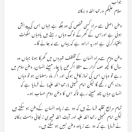
جواب
سلام علیکم ورحمۃ اللہ و برکاتہ
وطن اصلی سے مراد کسی شخص کی وہ جگہ ہے جہاں اس کی پیدائش
ہوئی ہے اوراس کے گھرکے لوگ وہاں رہتے ہیں یاوہاں سَکُونت
اختیارکرلی ہے اوریہ ارادہ ہے کہ یہاں سے نہ جائے گا۔
وطن دوّم سےمراد انسان کےمختلف شہروں میں گھرکا ہونا جہاں وہ
سال کا کچھ حصہ گزارے مثلا اگر تین یا چار مہینے انسان، وطن دوّم میں
رہے تو وہاں اس کی نماز کامل ہوگی اور اگر ماہ رمضان ہو تو وہاں
روزہ بھی رکھے گا لیکن امام خمینی (رحمۃ اللہ علیہ) نے فرمایا ہے کہ
انسان وہاں چھ مہینے رہے تاکہ اس کا وطن دوّم حساب ہو۔
تمام مراجع تقلید فرماتے ہیں کہ دو سے زیادہ انسان کےوطن ہو سکتے ہیں
لیکن امام خمینی رحمۃ اللہ علیہ اور آیت اللہ شبیری زنجانی دامت برکاتہ
نے فرمایا ہے کہ دو سے زیادہ وطن نہیں ہو سکتے ہیں۔