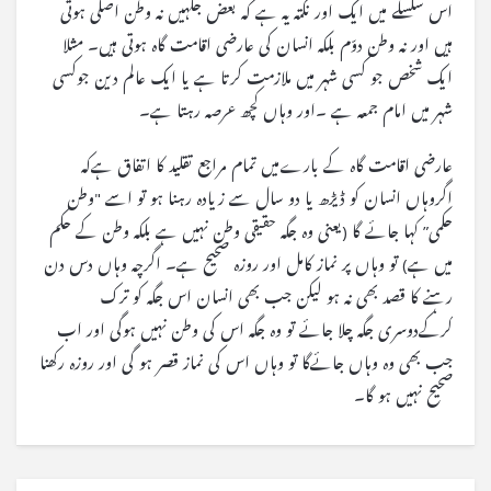
اس سلسلے میں ایک اور نکتہ یہ ہے کہ بعض جگہیں نہ وطن اصلی ہوتی
ہیں اور نہ وطن دوّم بلکہ انسان کی عارضی اقامت گاہ ہوتی ہیں۔ مثلا
ایک شخص جو کسی شہر میں ملازمت کرتا ہے یا ایک عالم دین جوکسی
شہر میں امام جمعہ ہے ۔اور وہاں کچھ عرصہ رہتا ہے۔
عارضی اقامت گاہ کے بارےمیں تمام مراجع تقلید کا اتفاق ہےکہ
اگروہاں انسان کو ڈیڑھ یا دو سال سے زیادہ رہنا ہو تو اسے "وطن
حکمی” کہا جائے گا (یعنی وہ جگہ حقیقی وطن نہیں ہے بلکہ وطن کے حکم
میں ہے) تو وہاں پر نماز کامل اور روزہ صحیح ہے۔ اگرچہ وہاں دس دن
رہنے کا قصد بھی نہ ہو لیکن جب بھی انسان اس جگہ کو ترک
کرکےدوسری جگہ چلا جائے تو وہ جگہ اس کی وطن نہیں ہوگی اور اب
جب بھی وہ وہاں جائےگا تو وہاں اس کی نماز قصر ہو گی اور روزہ رکھنا
صحیح نہیں ہو گا۔