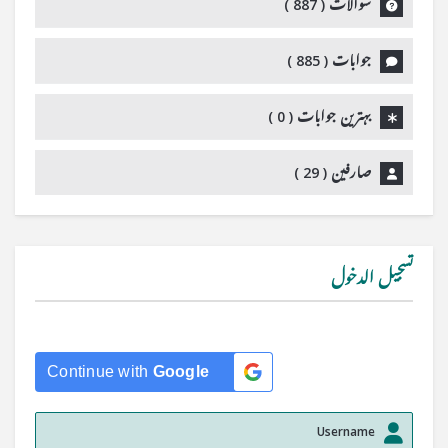
سوالات (
887
)
جوابات (
885
)
بہترین جوابات (
0
)
صارفین (
29
)
تسجيل الدخول
Continue with
Google