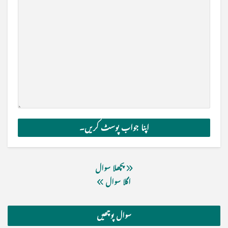
پچھلا سوال
اگلا سوال
سوال پوچھیں