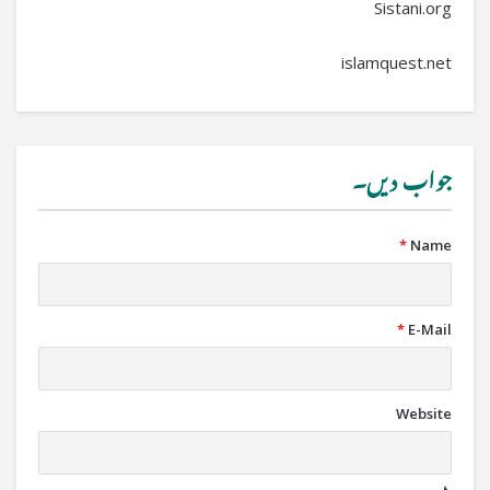
Sistani.org
islamquest.net
جواب دیں۔
*
Name
*
E-Mail
Website