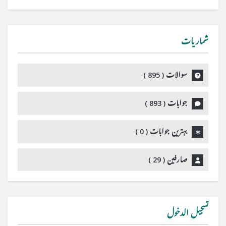
شماریات
سوالات (
895
)
جوابات (
893
)
بہترین جوابات (
0
)
صارفین (
29
)
تسجيل الدخول