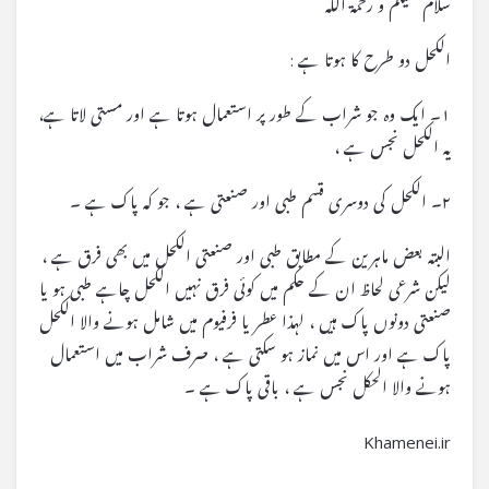
سلام علیکم و رحمۃ اللہ
الکحل دو طرح کا ہوتا ہے :
۱۔ ایک وہ جو شراب کے طور پر استعمال ہوتا ہے اور مستی لاتا ہے،
یہ الکحل نجس ہے ،
۲۔ الکحل کی دوسری قسم طبی اور صنعتی ہے ، جو کہ پاک ہے ۔
البتہ بعض ماہرین کے مطابق طبی اور صنعتی الکحل میں بھی فرق ہے ،
لیکن شرعی لحاظ ان کے حکم میں کوئی فرق نہیں الکحل چاہے طبی ہو یا
صنعتی دونوں پاک ہیں ، لہذا عطر یا فرفیوم میں شامل ہونے والا الکحل
پاک ہے اور اس میں نماز ہو سکتی ہے ، صرف شراب میں استعمال
ہونے والا الحکل نجس ہے ، باقی پاک ہے ۔
Khamenei.ir