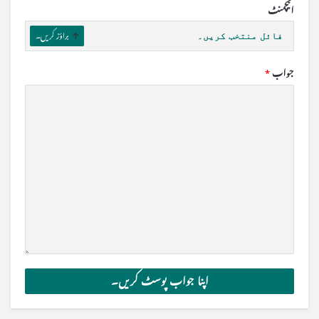
اٹیچمنٹ
فائل منتخب کریں۔
براؤز کریں۔
جواب
*