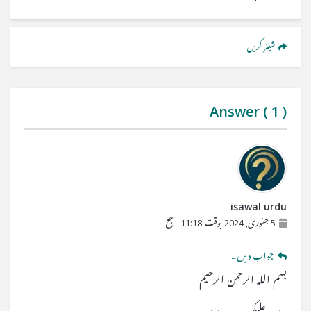
شیئر کریں
Answer (
1
)
isawal urdu
5 جنوری, 2024 بوقت 11:18 صبح
جواب دیں۔
بسم اللہ الرحمن الرحیم