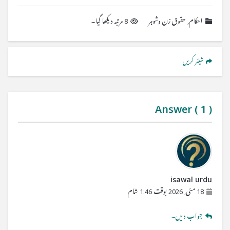
احکام
,
حقوق زن وشوہر
8 مرتبہ دیکھا گیا۔
شیئر کریں
Answer (
1
)
isawal urdu
18 مئی, 2026 بوقت 1:46 شام
جواب دیں۔