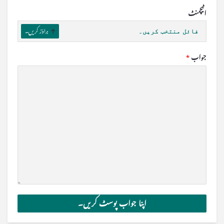
اٹیچمنٹ
فائل منتخب کریں۔
براؤز کریں۔
جواب
*