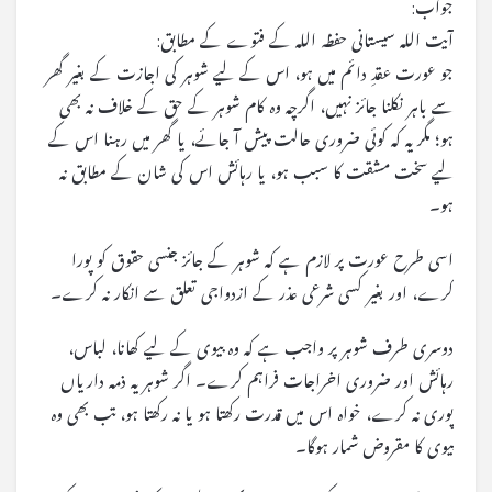
جواب:
آیت اللہ سیستانی حفظہ اللہ کے فتوے کے مطابق:
جو عورت عقدِ دائم میں ہو، اس کے لیے شوہر کی اجازت کے بغیر گھر
سے باہر نکلنا جائز نہیں، اگرچہ وہ کام شوہر کے حق کے خلاف نہ بھی
ہو؛ مگر یہ کہ کوئی ضروری حالت پیش آ جائے، یا گھر میں رہنا اس کے
لیے سخت مشقت کا سبب ہو، یا رہائش اس کی شان کے مطابق نہ
ہو۔
اسی طرح عورت پر لازم ہے کہ شوہر کے جائز جنسی حقوق کو پورا
کرے، اور بغیر کسی شرعی عذر کے ازدواجی تعلق سے انکار نہ کرے۔
دوسری طرف شوہر پر واجب ہے کہ وہ بیوی کے لیے کھانا، لباس،
رہائش اور ضروری اخراجات فراہم کرے۔ اگر شوہر یہ ذمہ داریاں
پوری نہ کرے، خواہ اس میں قدرت رکھتا ہو یا نہ رکھتا ہو، تب بھی وہ
بیوی کا مقروض شمار ہوگا۔