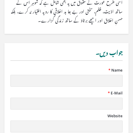
اسی طرح عورت کے حقوق میں یہ بھی شامل ہے کہ شوہر اس کے
ساتھ اذیت، ظلم، سختی اور بے جا بد اخلاقی کا رویہ اختیار نہ کرے، بلکہ
حسنِ اخلاق اور اچھے برتاؤ کے ساتھ زندگی گزارے۔
جواب دیں۔
*
Name
*
E-Mail
Website