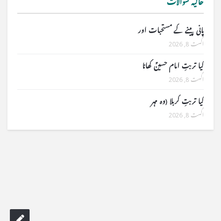
حالیہ سوالات
پانی پینے کے مستحبات اور
اگست 8, 2026
کیا تربتِ امام حسینؑ کھانا
اگست 8, 2026
کیا تربتِ کربلا (وہ مہر
اگست 8, 2026