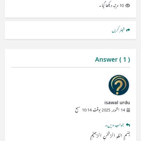
10 مرتبہ دیکھا گیا۔
شیئر کریں
Answer (
1
)
isawal urdu
14 اکتوبر, 2025 بوقت 10:14 صبح
جواب دیں۔
بِسْمِ اللہِ الرَّحْمٰنِ الرَّحِیْمِ