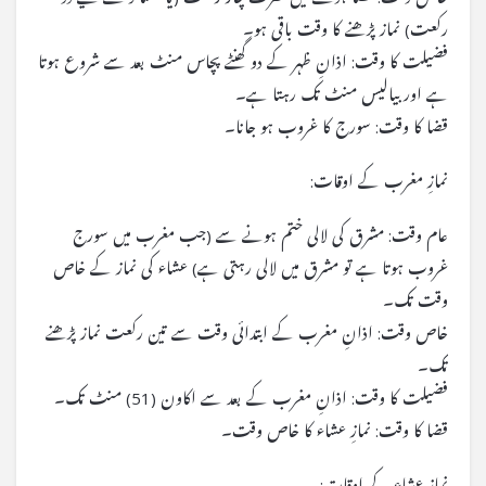
رکعت) نماز پڑھنے کا وقت باقی ہو۔
فضیلت کا وقت: اذانِ ظہر کے دو گھنٹے پچاس منٹ بعد سے شروع ہوتا
ہے اور بیالیس منٹ تک رہتا ہے۔
قضا کا وقت: سورج کا غروب ہو جانا۔
نمازِ مغرب کے اوقات:
عام وقت: مشرق کی لالی ختم ہونے سے (جب مغرب میں سورج
غروب ہوتا ہے تو مشرق میں لالی رہتی ہے) عشاء کی نماز کے خاص
وقت تک۔
خاص وقت: اذانِ مغرب کے ابتدائی وقت سے تین رکعت نماز پڑھنے
تک۔
فضیلت کا وقت: اذانِ مغرب کے بعد سے اکاون (51) منٹ تک۔
قضا کا وقت: نمازِ عشاء کا خاص وقت۔
نمازِ عشاء کے اوقات: