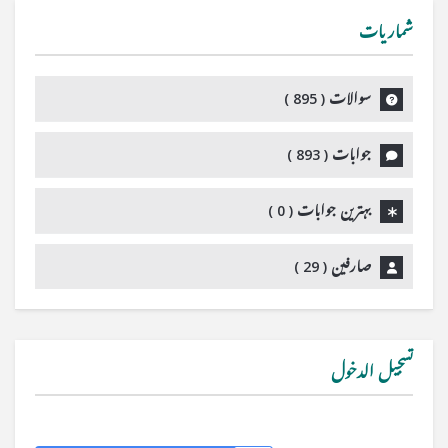
شماریات
سوالات (
895
)
جوابات (
893
)
بہترین جوابات (
0
)
صارفین (
29
)
تسجيل الدخول