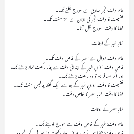
عام وقت: فجرِ صادق سے سورج نکلنے تک۔
فضیلت کا وقت: فجر کی اذان سے 21 منٹ تک۔
قضا کا وقت: سورج نکل آنا۔
نمازِ ظہر کے اوقات:
عام وقت: زوال سے عصر کے خاص وقت تک۔
خاص وقت: اذانِ ظہر کے ابتدائی وقت سے چار رکعت نماز پڑھنے تک،
اور اگر مسافر ہو تو دو رکعت پڑھنے تک۔
فضیلت کا وقت: اذانِ ظہر کے بعد سے ایک گھنٹہ چالیس منٹ تک۔
قضا کا وقت: نمازِ عصر کا خاص وقت۔
نمازِ عصر کے اوقات:
عام وقت: ظہر کے خاص وقت سے سورج ڈوبنے تک۔
خاص وقت: قضا ہونے میں صرف چار رکعت (یا مسافر کے لیے دو