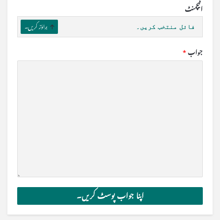
اٹیچمنٹ
فائل منتخب کریں۔
براؤز کریں۔
جواب
*