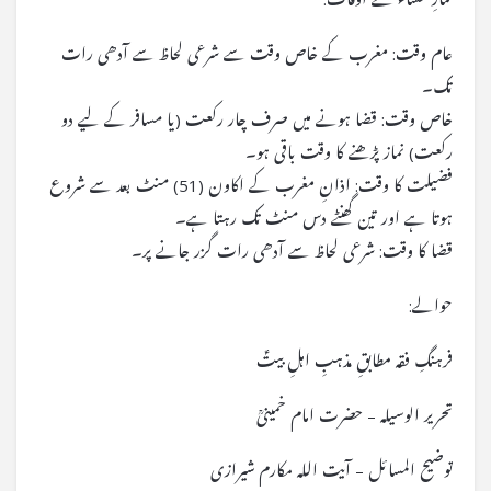
عام وقت: مغرب کے خاص وقت سے شرعی لحاظ سے آدھی رات
تک۔
خاص وقت: قضا ہونے میں صرف چار رکعت (یا مسافر کے لیے دو
رکعت) نماز پڑھنے کا وقت باقی ہو۔
فضیلت کا وقت: اذانِ مغرب کے اکاون (51) منٹ بعد سے شروع
ہوتا ہے اور تین گھنٹے دس منٹ تک رہتا ہے۔
قضا کا وقت: شرعی لحاظ سے آدھی رات گزر جانے پر۔
حوالے:
فرہنگِ فقہ مطابقِ مذہبِ اہلِ بیتؑ
تحریر الوسیلہ – حضرت امام خمینیؒ
توضیح المسائل – آیت اللہ مکارم شیرازی