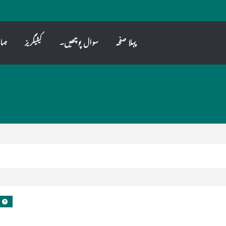
پہلا صفحہ
سوال پوچھیں۔
کیٹیگریز
ہما