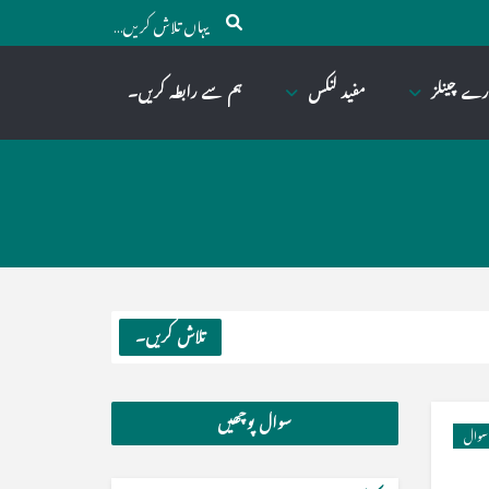
رے چینلز
مفید لنکس
ہم سے رابطہ کریں۔
تلاش کریں۔
سوال پوچھیں
سوال