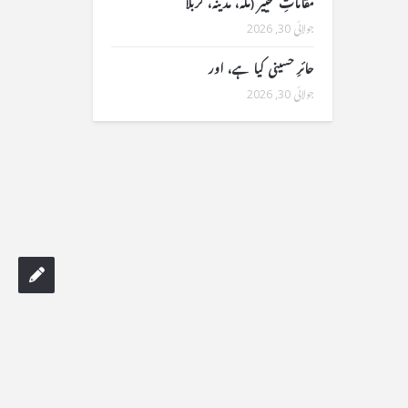
مقاماتِ تخییر (مکہ، مدینہ، کربلا
جولائی 30, 2026
حائرِ حسینی کیا ہے، اور
جولائی 30, 2026