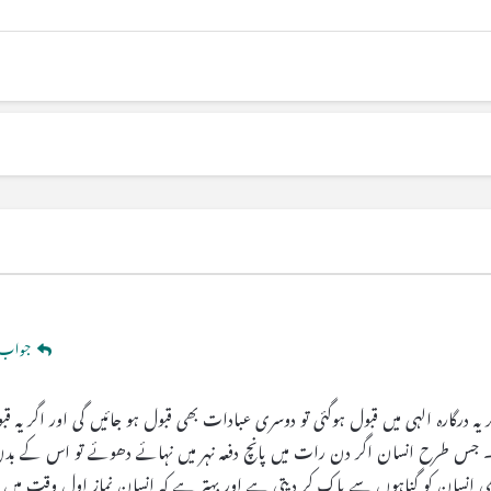
جواب 
 درگارہ الہی میں قبول ہوگئی تو دوسری عبادات بھی قبول ہو جائیں گی اور اگر یہ قبو
 جس طرح انسان اگر دن رات میں پانچ دفعہ نہر میں نہائے دھوئے تو اس کے بدن
ھی انسان کو گناہوں سے پاک کر دیتی ہے اور بہتر ہے کہ انسان نماز اول وقت میں