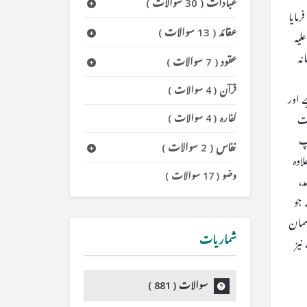
عبادات
(
30 سوالات
)
مایا
عقائد
(
13 سوالات
)
یہ
نہ
عقود
(
7 سوالات
)
قرآن
(
4 سوالات
)
 اور
کفارہ
(
4 سوالات
)
مت
ٓپ
نفاس
(
2 سوالات
)
اوہ
وضو
(
17 سوالات
)
د،
 جو
سمان
شماریات
نیز
سوالات (
881
)