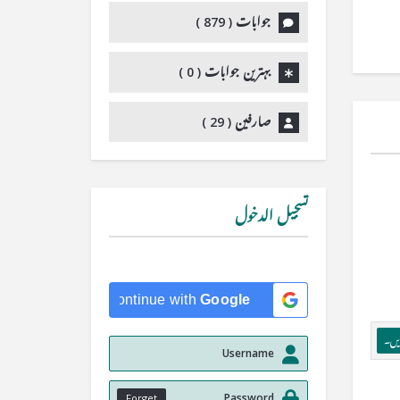
جوابات (
879
)
بہترین جوابات (
0
)
صارفین (
29
)
تسجيل الدخول
Continue with
Google
ریں۔
Forget