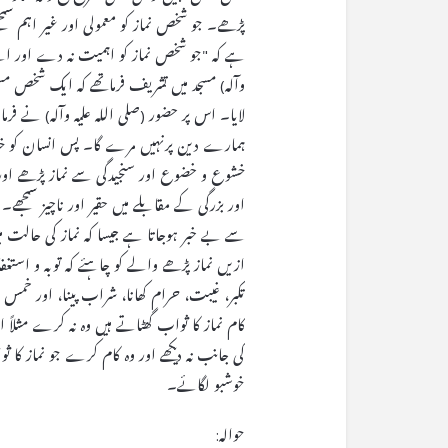
پڑھے۔ جو شخص نماز کو معمولی اور غیر اہم سمجھے
ہے کہ "جو شخص نماز کو اہمیت نہ دے اور اسے
وآلہ) مسجد میں تشریف فرماتھے کہ ایک شخص مسجد
لایا۔ اس پر حضور (صلی اللہ علیہ وآلہ) نے فر
ہمارے دین پرنہیں مرے گا۔ پس انسان کو خیال 
خشوع و خضوع اور سنجیدگی سے نماز پڑھے اور 
اور بزرگی کے مقابلے میں حقیر اور ناچیز سمج
سے بے خبر ہوجاتا ہے جیسا کہ نماز کی حالت میں ا
ازیں نماز پڑھے والے کو چاہئے کہ توبہ و استغ
تکبر، غیبت، حرام کھانا، شراب پینا، اور خمس 
کام نماز کا ثواب گھٹاتے ہیں وہ نہ کرے مثلاً 
کی جانب نہ دیکھے اور وہ کام کرے جو نماز کا ث
خوشبو لگائے۔
حوالہ: