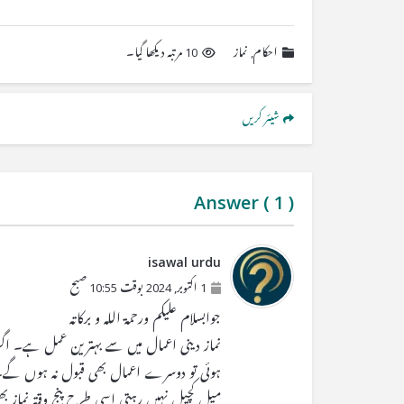
احکام
,
نماز
10 مرتبہ دیکھا گیا۔
شیئر کریں
Answer (
1
)
isawal urdu
1 اکتوبر, 2024 بوقت 10:55 صبح
جوابسلام علیکم ورحمۃ اللہ و برکاتہ
نماز دینی اعمال میں سے بہترین عمل ہے۔ اگر یہ
ہوئی تو دوسرے اعمال بھی قبول نہ ہوں گے۔
میل کچیل نہیں رہتی اسی طرح پنج وقتہ نماز ب