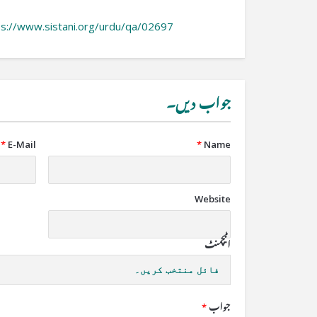
ps://www.sistani.org/urdu/qa/02697
جواب دیں۔
*
E-Mail
*
Name
Website
اٹیچمنٹ
فائل منتخب کریں۔
جواب
*