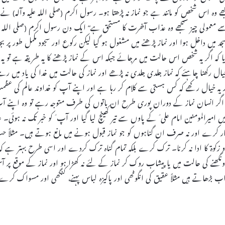
 وہ اس شخص کو مانند ہے جو نماز نہ پڑھتا ہو۔ رسول اکرم (صلی اللہ علیہ وآلہ) نے فر
 معمولی چیز سمجھے وہ عذاب آخرت کا مستحق ہے” ایک دن رسول اکرم (صلی اللہ عل
 میں داخل ہوا اور نماز پڑھنے میں مشغول ہو گیا لیکن رکوع اور سجود مکمل طور پر بجا
مایا کہ اگر یہ شخص اس حالت میں مرجائے جبکہ اس کے نماز پڑھنے کا یہ طریقہ ہے تو یہ
رکھنا چاہئے کہ نماز جلدی جلدی نہ پڑھے اور نماز کی حالت میں خدا کی یاد میں رہے
یہ خیال رکھے کہ کس ہستی سے کلام کر رہا ہے اور اپنے آپ کو خداوند عالم کی عظ
ھے۔ اگر انسان نماز کے دوران پوری طرح ان باتوں کی طرف متوجہ رہے تو وہ اپنے ا
میرالمومنین امام علی ؑ کے پاوں سے تیر کھینچ لیا گیا اور آپ ؑ کو خبر تک نہ ہوئی۔ عل
فار کرے اور نہ صرف ان گناہوں کو جو نماز قبول ہونے میں مانع ہوتے ہیں۔ مثلاً حس
و زکوۃ کا ادا نہ کرنا۔ ترک کرے بلکہ تمام گناہ ترک کردے اور اسی طرح بہتر ہے کہ
اونگھنے کی حالت میں یا پیشاب روک کر نماز کے لئے نہ کھڑا ہو اور نماز کے موقع پر آ
واب بڑھاتے ہیں مثلاً عقیق کی انگوٹھی اور پاکیزہ لباس پہنے، کنگھی اور مسواک کرے 