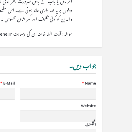
اگر ماں یا باپ کے پاس ضرورت بھر آمدنی ہو
دونوں پر یہ ذمہ داری عائد ہوتی ہے۔ اس سلسلے
والدین کو کوئی تکلیف اور کسر شان محسوس نہ 
حوالہ : آیت اللہ خامنہ ای کی وبسایت khamenei.ir
جواب دیں۔
*
E-Mail
*
Name
Website
اٹیچمنٹ