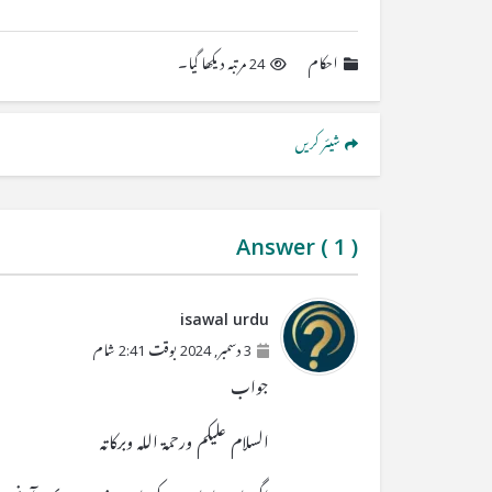
احکام
24 مرتبہ دیکھا گیا۔
شیئر کریں
Answer (
1
)
isawal urdu
3 دسمبر, 2024 بوقت 2:41 شام
جواب
السلام علیکم ورحمۃ اللہ وبرکاتہ