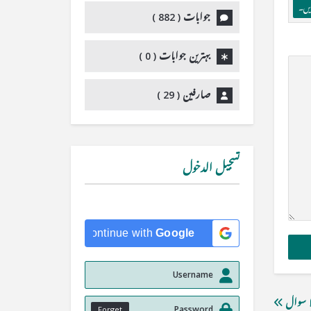
ریں۔
جوابات (
882
)
بہترین جوابات (
0
)
صارفین (
29
)
تسجيل الدخول
Continue with
Google
ا سوال
Forget