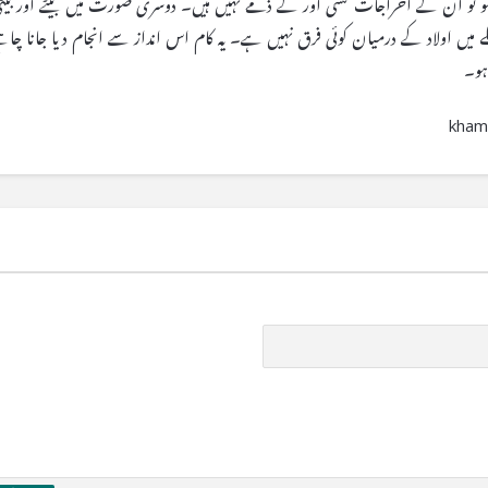
 تو ان کے اخراجات کسی اور کے ذمے نہیں ہیں۔ دوسری صورت میں ‏بیٹے اور بیٹ
 میں اولاد کے درمیان کوئی فرق نہیں ہے۔ یہ کام اس انداز ‏سے انجام دیا جانا چاہئ
ہو۔