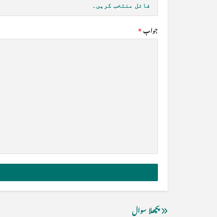
فائل منتخب کریں۔
جواب
*
پچھلا سوال