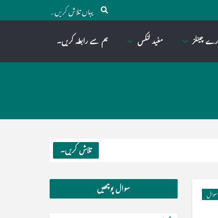
رے چینلز
مفید لنکس
ہم سے رابطہ کریں۔
تلاش کریں۔
سوال پوچھیں
سوال