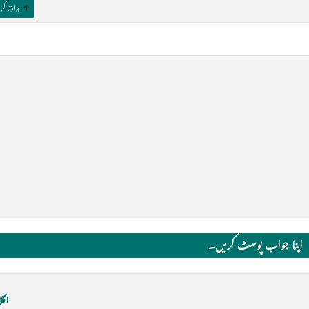
براؤز ک
اگل