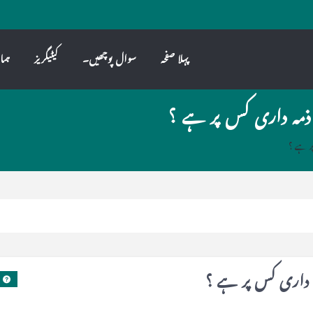
پہلا صفحہ
سوال پوچھیں۔
کیٹیگریز
ہما
ذمہ داری کس پر ہے ؟
ر ہے ؟
 داری کس پر ہے ؟