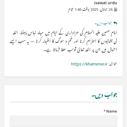
isawal urdu
26 جولائی, 2025 بوقت 1:46 شام
جواب دیں۔
امام حسین علیہ السلام کی عزاداری کے ایّام میں سیاہ لباس پہننا، اللہ
کی نشانیوں کا احترام کرنا اور غم و سوگ کا اظہار کرنا — یہ سب ایسے
اعمال ہیں جن پر اللہ تعالیٰ ثواب عطا فرماتا ہے۔
حوالہ:
https://khamenei.ir
جواب دیں۔
*
Name