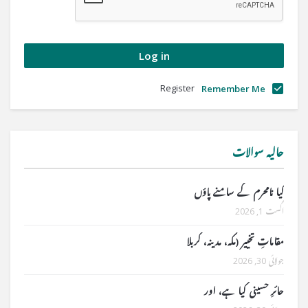
Register
Remember Me
حالیہ سوالات
کیا نامحرم کے سامنے پاؤں
اگست 1, 2026
مقاماتِ تخییر (مکہ، مدینہ، کربلا
جولائی 30, 2026
حائرِ حسینی کیا ہے، اور