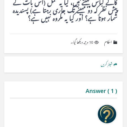
کالے لباس پہنتے ہیں، کیا یہ عمل (اس بات کے
پیش نظر کہ دو مہینے تک جاری رہتا ہے) پسندیدہ
شمار ہوتا ہے؟ اور کیا یہ مکروہ نہیں ہے؟
احکام
10 مرتبہ دیکھا گیا۔
شیئر کریں
Answer (
1
)