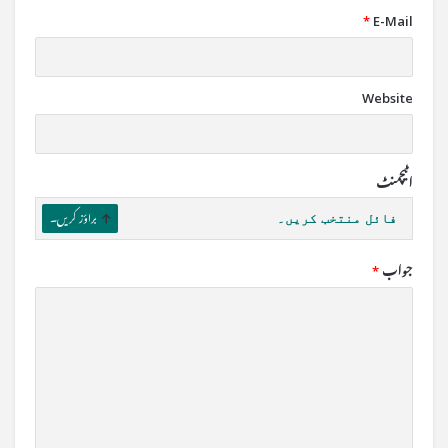
*
E-Mail
Website
اٹیچمنٹ
فائل منتخب کریں۔
براؤز کریں۔
جواب
*