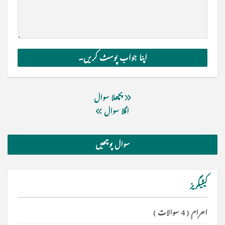
پچھلا سوال
اگلا سوال
سوال پوچھیں
کیٹیگریز
احرام
(
4 سوالات
)