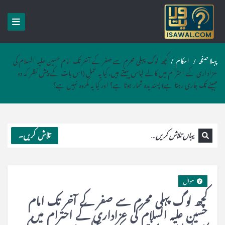
پہلا صفحہ
/
احکام
/
کچھ لوگ پہلی محرم سے صفر کے آخر تک امام حسین علیہ السلام کی
عزاداری کے احترام میں کالے لباس پہنتے ہیں، کیا یہ عمل (اس بات کے پیش نظر کہ دو
مہینے تک جاری رہتا ہے) پسندیدہ شمار ہوتا ہے؟ اور کیا یہ مکروہ نہیں ہے؟
تلاش کریں۔
سوال
کچھ لوگ پہلی محرم سے صفر کے آخر تک امام
حسین علیہ السلام کی عزاداری کے احترام میں