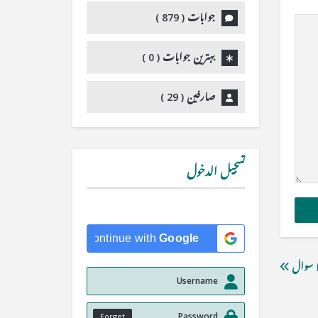
جوابات (
879
)
بہترین جوابات (
0
)
صارفین (
29
)
تسجيل الدخول
Continue with
Google
ا سوال
Forget