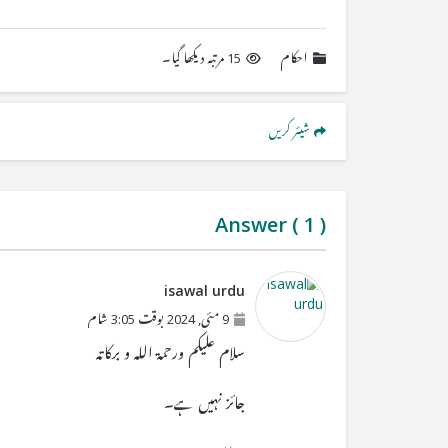
احکام
15 مرتبہ دیکھا گیا۔
شیئر کریں
Answer (
1
)
isawal urdu
9 مئی, 2024 بوقت 3:05 شام
سلام علیکم ورحمۃ اللہ و برکاتہ
جائز نہیں ہے۔