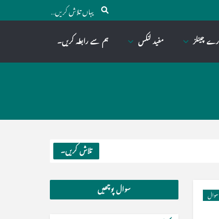
رے چینلز
مفید لنکس
ہم سے رابطہ کریں۔
تلاش کریں۔
سوال پوچھیں
سوال