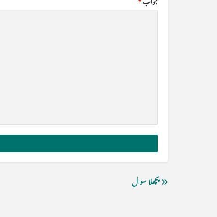
جواب
*
پچھلا سوال