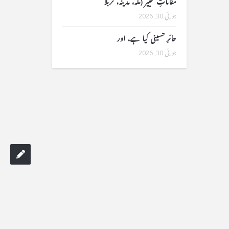
مقاماتِ تخییر (مکہ، مدینہ، کربلا
جولائی 30, 2026
حائرِ حسینی کیا ہے، اور
جولائی 30, 2026