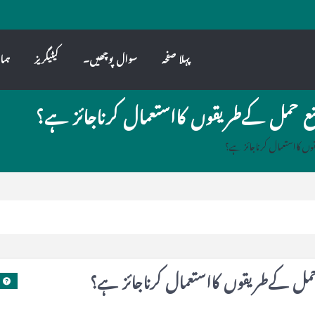
پہلا صفحہ
سوال پوچھیں۔
کیٹیگریز
ہما
ع حمل کےطریقوں کااستعمال کرناجائز ہے؟
ں کااستعمال کرناجائز ہے؟
حمل کےطریقوں کااستعمال کرناجائز ہے؟