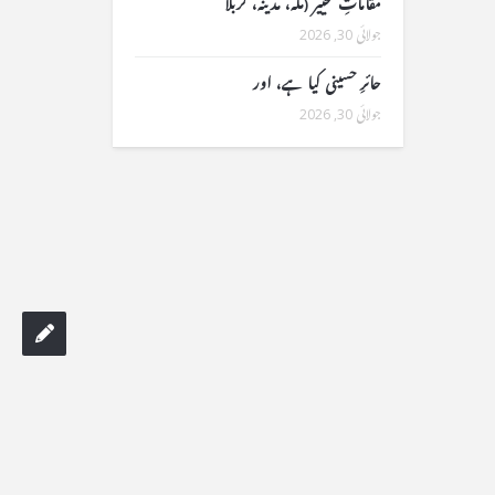
مقاماتِ تخییر (مکہ، مدینہ، کربلا
جولائی 30, 2026
حائرِ حسینی کیا ہے، اور
جولائی 30, 2026