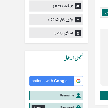
جوابات (
879
)
ریں۔
بہترین جوابات (
0
)
صارفین (
29
)
تسجيل الدخول
Continue with
Google
Forget