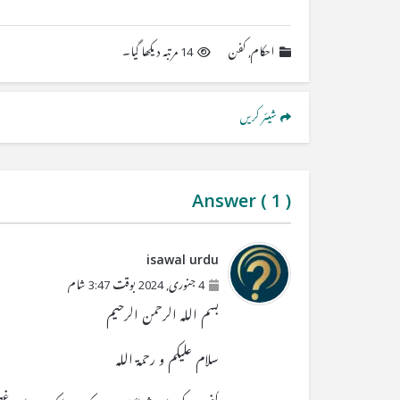
احکام
,
کفن
14 مرتبہ دیکھا گیا۔
شیئر کریں
Answer (
1
)
isawal urdu
4 جنوری, 2024 بوقت 3:47 شام
بسم اللہ الرحمن الرحیم
سلام علیکم و رحمۃ اللہ