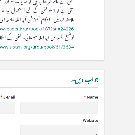
کفن کے عام شرائط یہ ہیں کہ وہ پاک ہو اور غ
اتنی ہے کہ اسکو کفن کے لئے استعمال کیا جا
ملاحظہ فرمایئں : احکام آموزشی آیۃ اللہ خامنہ ای۔ جلد ۱،
ww.leader.ir/ur/book/187?sn=24026
توضیح المسائل آیۃ اللہ سیستانی۔ کفن کے احکا
www.sistani.org/urdu/book/61/3634/
جواب دیں۔
*
E-Mail
*
Name
Website