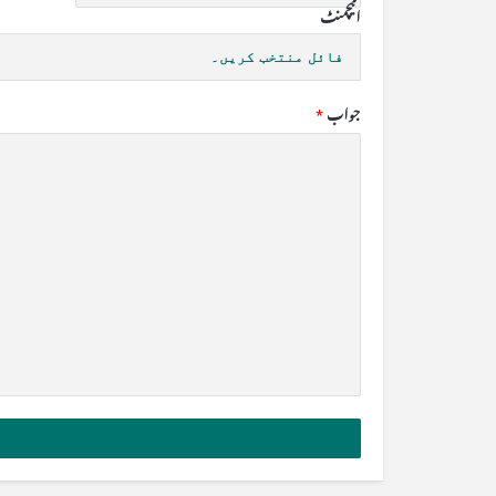
اٹیچمنٹ
فائل منتخب کریں۔
جواب
*