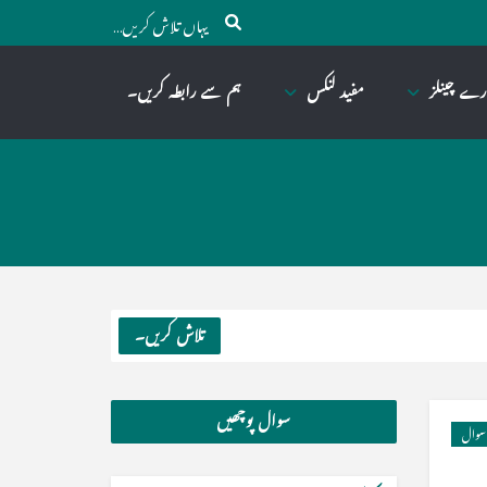
رے چینلز
مفید لنکس
ہم سے رابطہ کریں۔
تلاش کریں۔
سوال پوچھیں
سوال