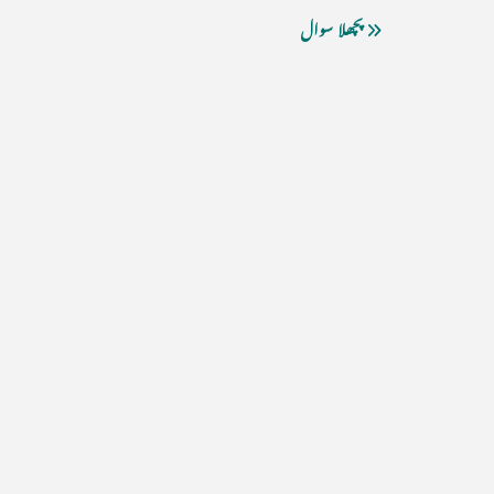
پچھلا سوال