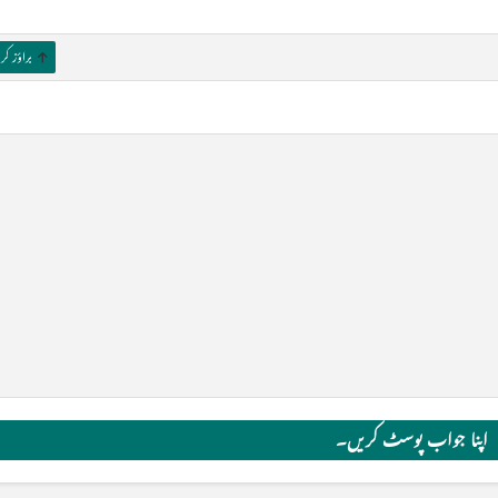
براؤز ک