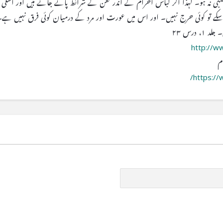
صبی نہ ہو۔ لہذا اگر لباس احرام کے اندر کفن کے شرائط پائے جاتے ہیں اور اسکی م
 سکے تو کوئی حرج نہیں۔ اور اس میں عورت اور مرد کے درمیان کوئی فرق نہیں ہے۔
 درس ۲۳
http://w
م
https://