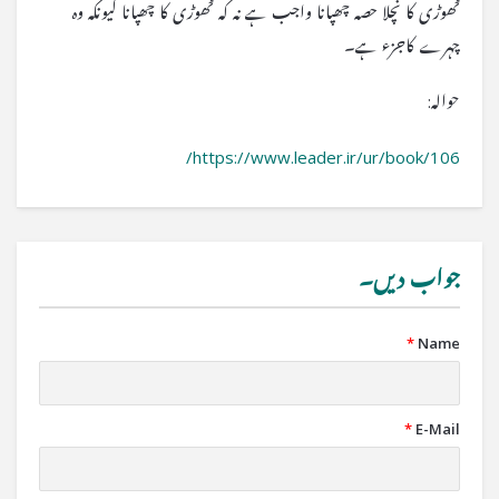
ٹھوڑی کا نچلا حصہ چھپانا واجب ہے نہ کہ ٹھوڑی کا چھپانا کیونکہ وہ
چہرے کاجزء ہے۔
حوالہ:
https://www.leader.ir/ur/book/106/
جواب دیں۔
*
Name
*
E-Mail