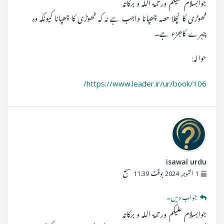
جوابسلام علیکم ورحمۃ اللہ و برکاتہ
ٹھوڑی کا نچلا حصہ چھپانا واجب ہے نہ کہ ٹھوڑی کا چھپانا کیونکہ وہ
چہرے کاجزء ہے۔
حوالہ:
https://www.leader.ir/ur/book/106/
isawal urdu
1 اکتوبر, 2024 بوقت 11:39 صبح
جواب دیں۔
جوابسلام علیکم ورحمۃ اللہ و برکاتہ