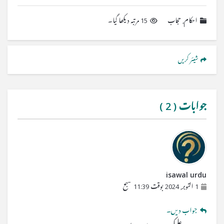
احکام
,
حجاب
15 مرتبہ دیکھا گیا۔
شیئر کریں
جوابات (
2
)
isawal urdu
1 اکتوبر, 2024 بوقت 11:39 صبح
جواب دیں۔