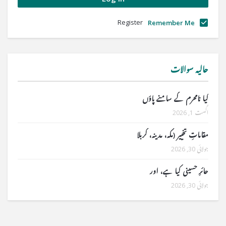
Register
Remember Me
حالیہ سوالات
کیا نامحرم کے سامنے پاؤں
اگست 1, 2026
مقاماتِ تخییر (مکہ، مدینہ، کربلا
جولائی 30, 2026
حائرِ حسینی کیا ہے، اور
جولائی 30, 2026