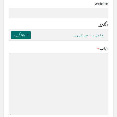
Website
اٹیچمنٹ
فائل منتخب کریں۔
براؤز کریں۔
جواب
*