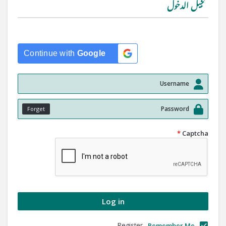
تسجيل الدخول
Continue with
Google
Forget
*
Captcha
Register
Remember Me