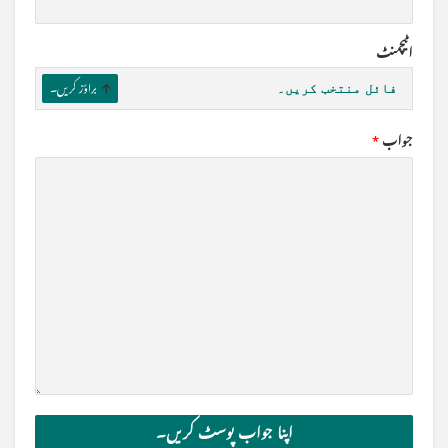
اٹیچمنٹ
فائل منتخب کریں۔
براؤز کریں۔
جواب
*