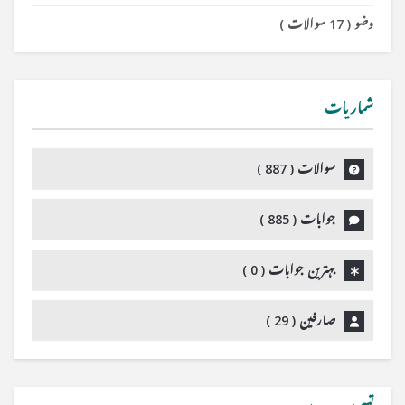
وضو
(
17 سوالات
)
شماریات
سوالات (
887
)
جوابات (
885
)
بہترین جوابات (
0
)
صارفین (
29
)