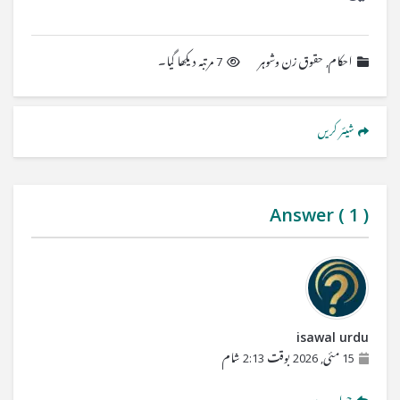
احکام
,
حقوق زن وشوہر
7 مرتبہ دیکھا گیا۔
شیئر کریں
Answer (
1
)
isawal urdu
15 مئی, 2026 بوقت 2:13 شام