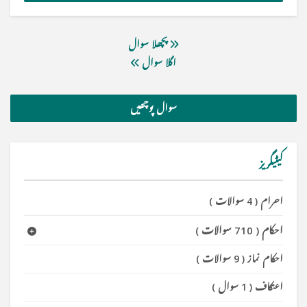
پچھلا سوال
اگلا سوال
سوال پوچھیں
کیٹیگریز
احرام
(
4 سوالات
)
احکام
(
710 سوالات
)
احکام نماز
(
9 سوالات
)
اعتکاف
(
1 سوال
)