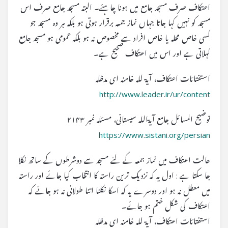
اعتکاف صرف مسجد جامع میں ہونا چاہئے۔ البتہ مسجد جامع صرف اس
مسجد کو نہیں کہا جاتا جہاں نماز جمعہ برقرار ہوتی ہو بلکہ ہر وہ مسجد جو
کسی خاص محلہ یا خاص افراد سے مخصوص نہ ہو بلکہ عمومی ہو مسجد جامع
کہلاتی ہے اور اس میں اعتکاف صحیح ہے۔
استفتائات اعتکاف، آیۃ للہ خامنہ ای مدظلہ
http://www.leader.ir/ur/content
توضیح المسائل جامع آیۃاللہ سیستانی، مسئلہ نمبر ۲۱۴۳
https://www.sistani.org/persian
حالت اعتکاف میں نماز جمعہ کے لئے مسجد سے دوشرطوں کے ساتھ نکلا
جا سکتا ہے : اول یہ کہ نزدیک ترین راستہ کا انتخاب کیا جائے اور راستہ
میں معطل نہ ہو اور دوسرے یہ کہ اسکا نکلنا اتنا طولانی نہ ہو جائے کہ
اعتکاف کی شکل ختم ہو جائے۔
استفتائات اعتکاف، آیۃ للہ خامنہ ای مدظلہ