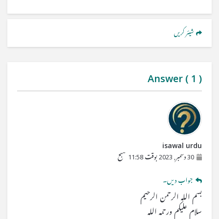
شیئر کریں
Answer (
1
)
isawal urdu
30 دسمبر, 2023 بوقت 11:58 صبح
جواب دیں۔
بسم اللہ الرحمن الرحیم
سلام علیکم ورحمہ اللہ