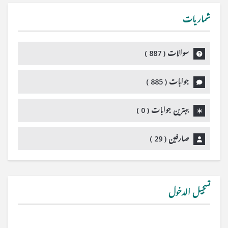
شماریات
سوالات (
887
)
جوابات (
885
)
بہترین جوابات (
0
)
صارفین (
29
)
تسجيل الدخول