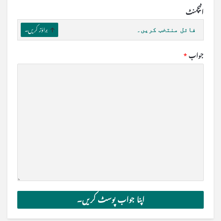
اٹیچمنٹ
فائل منتخب کریں۔
براؤز کریں۔
جواب
*