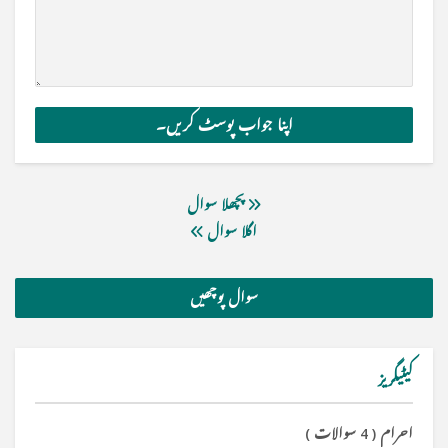
پچھلا سوال
اگلا سوال
سوال پوچھیں
کیٹیگریز
احرام
(
4 سوالات
)