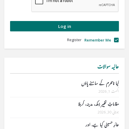
Register
Remember Me
حالیہ سوالات
کیا نامحرم کے سامنے پاؤں
اگست 1, 2026
مقاماتِ تخییر (مکہ، مدینہ، کربلا
جولائی 30, 2026
حائرِ حسینی کیا ہے، اور