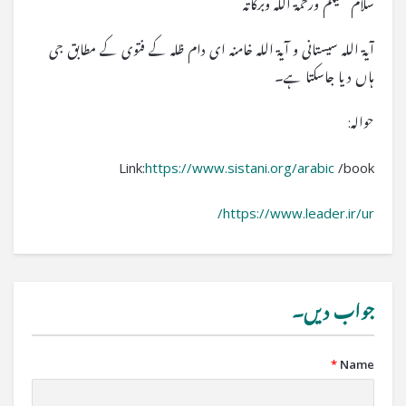
سلام علیکم ورحمۃ اللہ وبرکاتہ
آیۃ اللہ سیستانی و آیۃ اللہ خامنہ ای دام ظلہ کے فتوی کے مطابق جی
ہاں دیا جاسکتا ہے۔
حوالہ:
Link:
https://www.sistani.org/arabic
/book
https://www.leader.ir/ur/
جواب دیں۔
*
Name