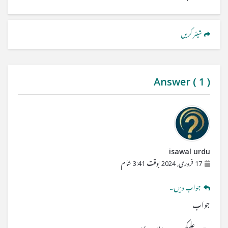
شیئر کریں
Answer (
1
)
isawal urdu
17 فروری, 2024 بوقت 3:41 شام
جواب دیں۔
جواب