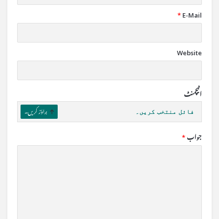
*
E-Mail
Website
اٹیچمنٹ
فائل منتخب کریں۔
براؤز کریں۔
جواب
*