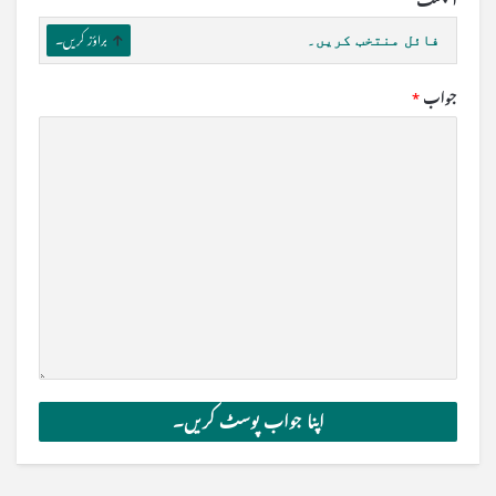
اٹیچمنٹ
فائل منتخب کریں۔
براؤز کریں۔
جواب
*