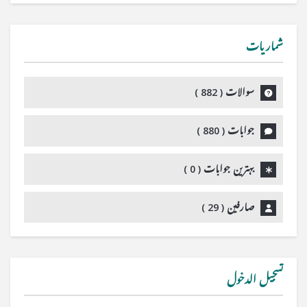
شماریات
سوالات (
882
)
جوابات (
880
)
بہترین جوابات (
0
)
صارفین (
29
)
تسجيل الدخول