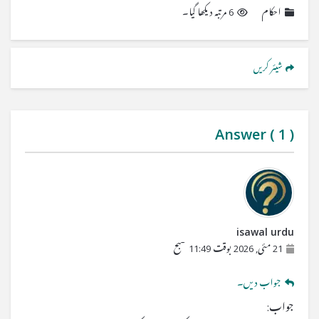
احکام
6 مرتبہ دیکھا گیا۔
شیئر کریں
Answer (
1
)
isawal urdu
21 مئی, 2026 بوقت 11:49 صبح
جواب دیں۔
جواب: