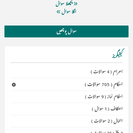
پچھلا سوال
اگلا سوال
سوال پوچھیں
کیٹیگریز
احرام
(
4 سوالات
)
احکام
(
705 سوالات
)
احکام نماز
(
9 سوالات
)
اعتکاف
(
1 سوال
)
اعمال
(
2 سوالات
)