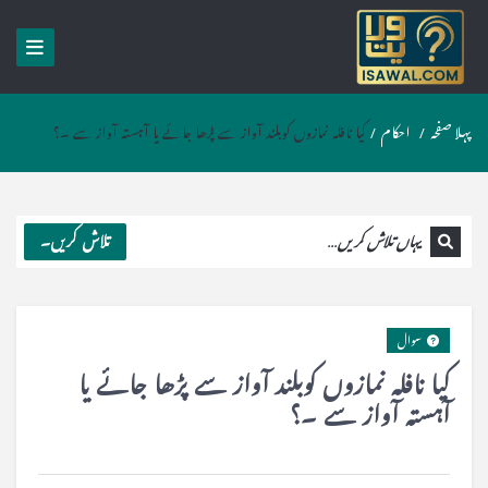
پہلا صفحہ
/
احکام
/
کیا نافلہ نمازوں کوبلند آواز سے پڑھا جائے یا آہستہ آواز سے ۔؟
تلاش کریں۔
سوال
کیا نافلہ نمازوں کوبلند آواز سے پڑھا جائے یا
آہستہ آواز سے ۔؟