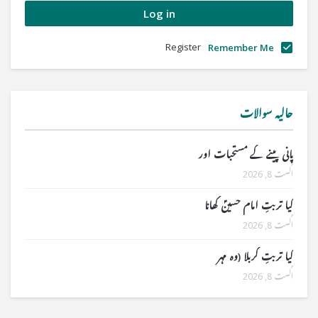
Register
Remember Me
حالیہ سوالات
پانی پینے کے مستحبات اور
اگست 8, 2026
کیا تربتِ امام حسینؑ کھانا
اگست 8, 2026
کیا تربتِ کربلا (وہ مہر
اگست 8, 2026