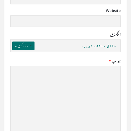
Website
اٹیچمنٹ
فائل منتخب کریں۔
براؤز کریں۔
جواب
*