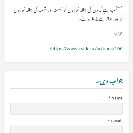
مستحب ہے کہ دن کی نافلہ نمازوں کو آہستہ اور شب کی نافلہ نمازوں
کو بلند آواز سے پڑھا جائے۔
حوالہ:
https://www.leader.ir/ur/book/106/
جواب دیں۔
*
Name
*
E-Mail