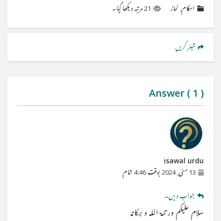
احکام
,
نماز
21 مرتبہ دیکھا گیا۔
شیئر کریں
Answer (
1
)
isawal urdu
13 مئی, 2024 بوقت 4:46 شام
جواب دیں۔
سلام علیکم ورحمۃ اللہ و برکاتہ