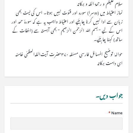
سلام علیکم و رحمۃ اللہ و برکاتہ
نماز احتیاط میں (دوسرا) سورہ اور قنوت نہیں ہوتا۔ اس کی نیت بھی
زبان سے ادا نہیں کرنا چاہئیے اور احتیاط واجب یہ ہے کہ سورۂ حمد اور
اس کے لیے ’’ بسم اللّه الرّحمن الرّحیم ‘‘ بھی آہستہ سے (اخفات کے
ساتھ) کہنا چاہئیے۔
حوالہ: توضیح المسائل فارسی مسئلہ ۳۷۰حضرت آیت‌الله‌العظمٰی خامنہ
ای دامت برکاتہ
جواب دیں۔
*
Name