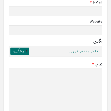
*
E-Mail
Website
اٹیچمنٹ
فائل منتخب کریں۔
براؤز کریں۔
جواب
*