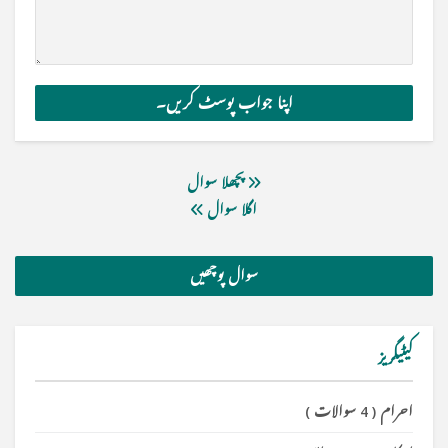
پچھلا سوال
اگلا سوال
سوال پوچھیں
کیٹیگریز
احرام
(
4 سوالات
)