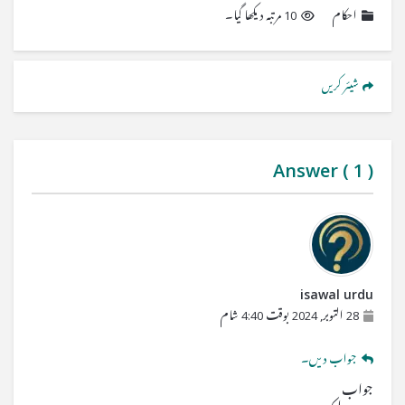
احکام
10 مرتبہ دیکھا گیا۔
شیئر کریں
Answer (
1
)
isawal urdu
28 اکتوبر, 2024 بوقت 4:40 شام
جواب دیں۔
جواب