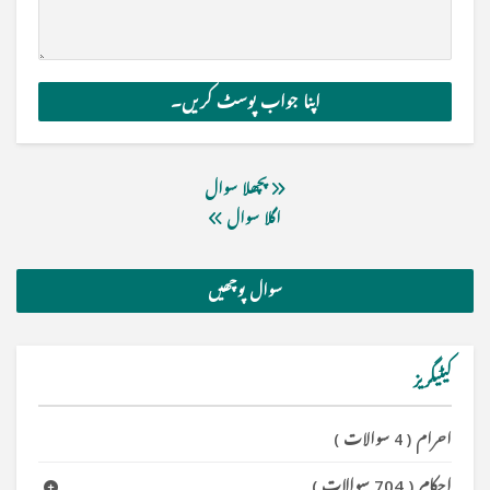
پچھلا سوال
اگلا سوال
سوال پوچھیں
کیٹیگریز
احرام
(
4 سوالات
)
احکام
(
704 سوالات
)