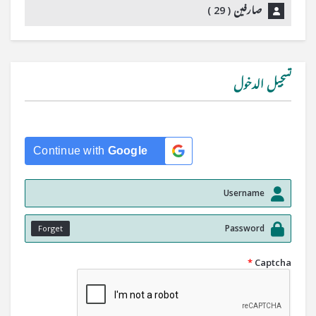
صارفین (
29
)
تسجيل الدخول
Continue with
Google
Forget
*
Captcha