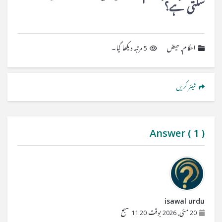
سکتی ہے؟
احکام
,
حیض
5 مرتبہ دیکھا گیا۔
شیئر کریں
Answer (
1
)
isawal urdu
20 مئی, 2026 بوقت 11:20 صبح