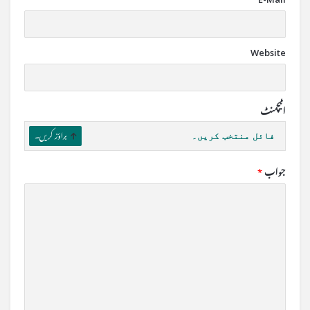
Website
اٹیچمنٹ
فائل منتخب کریں۔
براؤز کریں۔
جواب
*