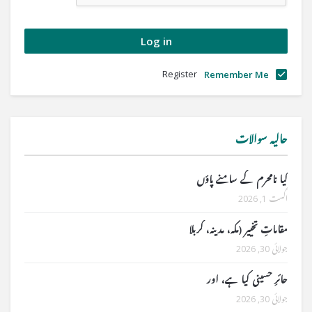
Register
Remember Me
حالیہ سوالات
کیا نامحرم کے سامنے پاؤں
اگست 1, 2026
مقاماتِ تخییر (مکہ، مدینہ، کربلا
جولائی 30, 2026
حائرِ حسینی کیا ہے، اور
جولائی 30, 2026