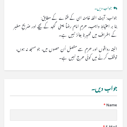
جواب دیں۔
جواب: آیت اللہ خامنہ ای کے فتوے کے مطابق:
بنا بر احتیاطِ واجب، حرمِ امام رضاؑ یعنی گنبد کے نیچے اور ضریحِ مطہر
کے اطراف میں ٹھہرنا جائز نہیں ہے۔
البتہ رواقوں اور حرم سے متصل اُن حصوں میں، جو مسجد نہ ہوں،
توقف کرنے میں کوئی حرج نہیں ہے۔
جواب دیں۔
*
Name
*
E-Mail