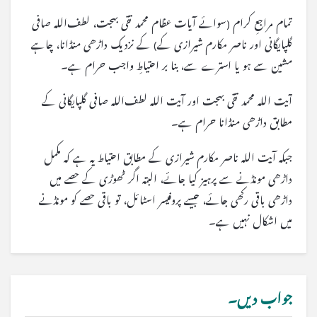
تمام مراجعِ کرام (سوائے آیات عظام محمد تقی بهجت، لطف‌الله صافی
گلپایگانی اور ناصر مکارم شیرازی کے) کے نزدیک داڑھی منڈانا، چاہے
مشین سے ہو یا استرے سے، بنا بر احتیاطِ واجب حرام ہے۔
آیت اللہ محمد تقی بهجت اور آیت اللہ لطف‌الله صافی گلپایگانی کے
مطابق داڑھی منڈانا حرام ہے۔
جبکہ آیت اللہ ناصر مکارم شیرازی کے مطابق احتیاط یہ ہے کہ مکمل
داڑھی مونڈنے سے پرہیز کیا جائے، البتہ اگر ٹھوڑی کے حصے میں
داڑھی باقی رکھی جائے، جیسے پروفیسر اسٹائل، تو باقی حصے کو مونڈنے
میں اشکال نہیں ہے۔
جواب دیں۔