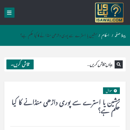
پہلا صفحہ
/
احکام
/
مشین یا استرے سے پوری داڑھی منڈانے کا کیا حکم ہے؟
تلاش کریں۔
سوال
مشین یا استرے سے پوری داڑھی منڈانے کا کیا
حکم ہے؟