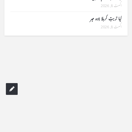
اگست 8, 2026
کیا تربتِ کربلا (وہ مہر
اگست 8, 2026