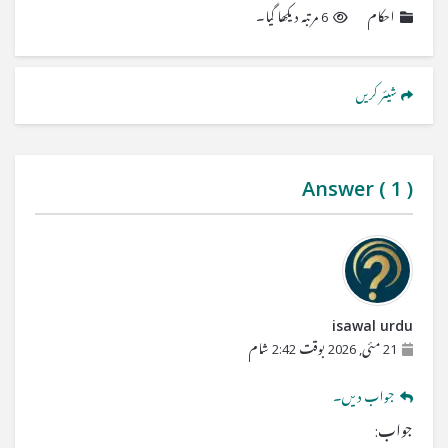
احکام
6 مرتبہ دیکھا گیا۔
شیئر کریں
Answer (
1
)
isawal urdu
21 مئی, 2026 بوقت 2:42 شام
جواب دیں۔
جواب: