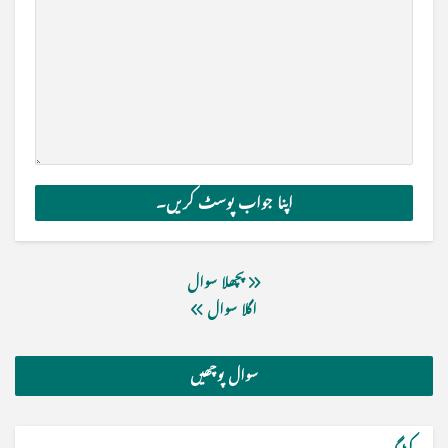
پچھلا سوال
اگلا سوال
سوال پوچھیں