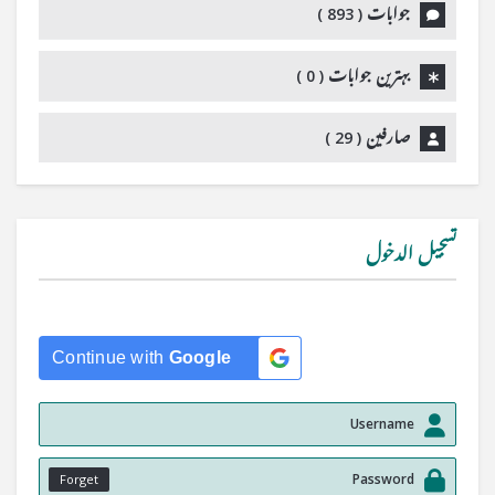
جوابات (
893
)
بہترین جوابات (
0
)
صارفین (
29
)
تسجيل الدخول
Continue with
Google
Forget