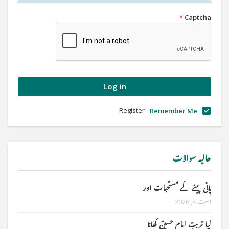
*
Captcha
Register
Remember Me
حالیہ سوالات
پانی پینے کے مستحبات اور
اگست 8, 2026
کیا تربتِ امام حسینؑ کھانا