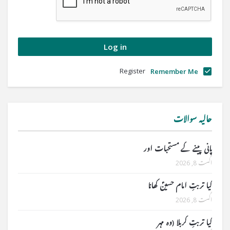
Register
Remember Me
حالیہ سوالات
پانی پینے کے مستحبات اور
اگست 8, 2026
کیا تربتِ امام حسینؑ کھانا
اگست 8, 2026
کیا تربتِ کربلا (وہ مہر