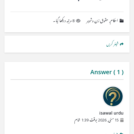
احکام
,
حقوق زن وشوہر
8 مرتبہ دیکھا گیا۔
شیئر کریں
Answer (
1
)
isawal urdu
15 مئی, 2026 بوقت 1:39 شام