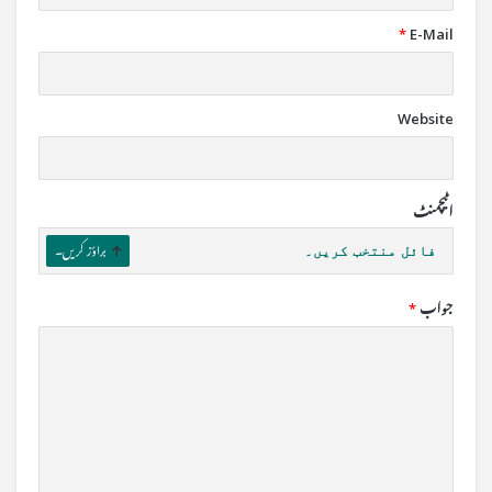
*
E-Mail
Website
اٹیچمنٹ
فائل منتخب کریں۔
براؤز کریں۔
جواب
*