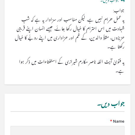
جواب دیں۔
جواب:
یہ عمل حرام نہیں ہے، لیکن مناسب اور سزاوار یہ ہے کہ شبِ
شہادت میں اس احترام کا خیال رکھا جائے، جیسے انسان اپنے قریبی
عزیزوں، مثلاً والدین، کے غم اور عزاداری میں اپنے رویّے کا خیال
رکھتا ہے۔
یہ فتویٰ آیت اللہ ناصر مکارم شیرازی کے استفتاءات میں ذکر ہوا
ہے۔
جواب دیں۔
*
Name