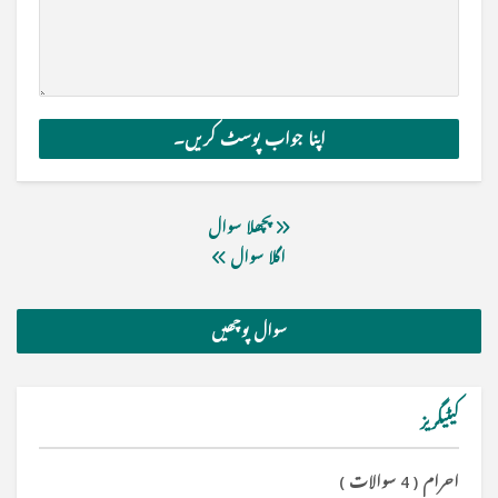
پچھلا سوال
اگلا سوال
سوال پوچھیں
کیٹیگریز
احرام
(
4 سوالات
)