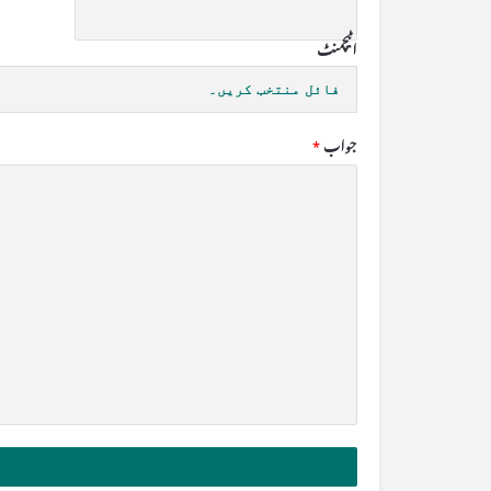
اٹیچمنٹ
فائل منتخب کریں۔
جواب
*