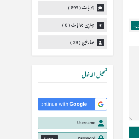
جوابات (
893
)
بہترین جوابات (
0
)
ریں۔
صارفین (
29
)
تسجيل الدخول
Continue with
Google
Forget