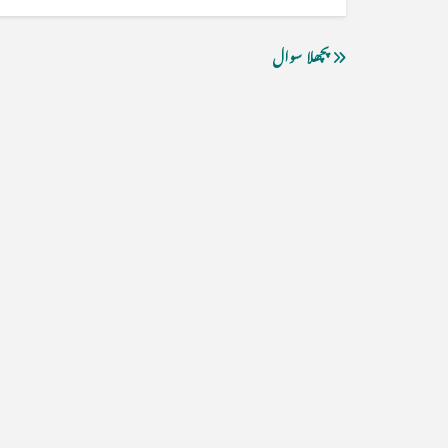
پچھلا سوال