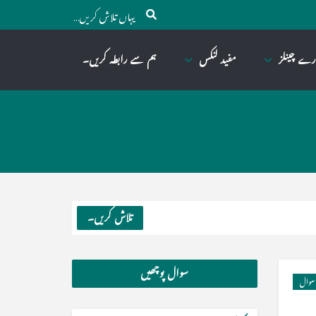
رے چینلز
مفید لنکس
ہم سے رابطہ کریں۔
تلاش کریں۔
سوال پوچھیں
سوال