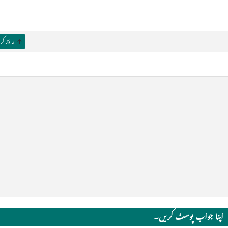
براؤز ک