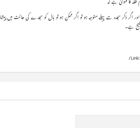
 ظلہ کا فتویٰ ہے کہ
اور اگر ذکر سجدہ سے پہلے متوجہ ہو تو اگر ممکن ہو تو بال کو سجدے کی حالت میں پیشان
صحیح ہے۔
Link: