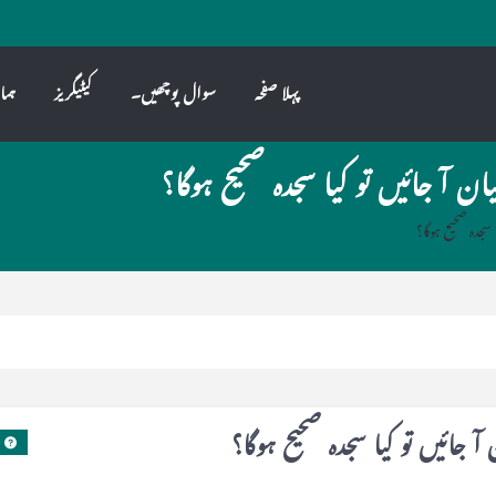
پہلا صفحہ
سوال پوچھیں۔
کیٹیگریز
ہما
ن آ جائیں تو کیا سجدہ صحیح ہوگا؟
سجدہ صحیح ہوگا؟
 جائیں تو کیا سجدہ صحیح ہوگا؟