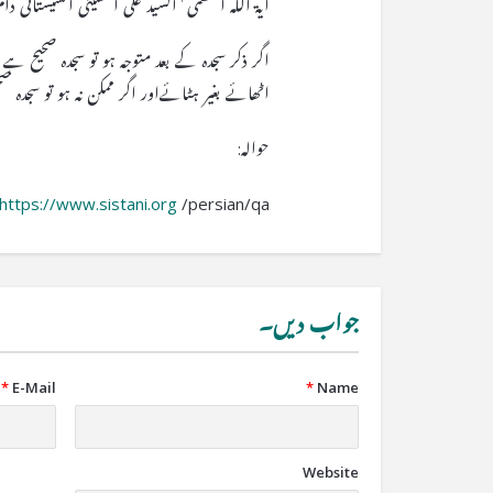
آیۃ الله العظمی ٰالسید علی الحسينی السيستانی دام
اگر ذکر سجدہ کے بعد متوجہ ہو تو سجدہ صحیح ہے 
اٹھائے بغیر ہٹائےاور اگر ممکن نہ ہو تو سجدہ 
حوالہ:
https://www.sistani.org
/persian/qa/
جواب دیں۔
*
E-Mail
*
Name
Website