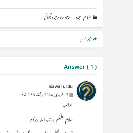
احکام
,
سجدہ
35 مرتبہ دیکھا گیا۔
شیئر کریں
Answer (
1
)
isawal urdu
17 فروری, 2024 بوقت 3:56 شام
جواب
سلام علیکم ورحمۃ اللہ وبرکاتہ