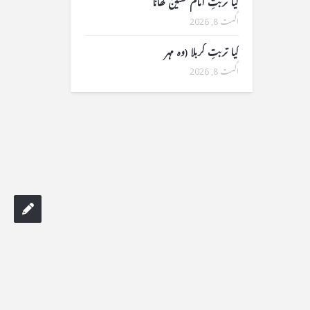
کیا تربتِ امام حسینؑ کھانا
اگست 8, 2026
کیا تربتِ کربلا (وہ مہر
اگست 8, 2026